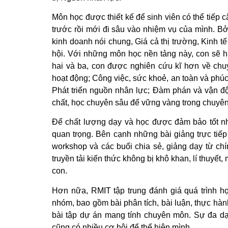
Môn học được thiết kế để sinh viên có thể tiếp c
trước rồi mới đi sâu vào nhiệm vụ của mình. Bở
kinh doanh nói chung, Giá cả thị trường, Kinh tế
hội. Với những môn học nền tảng này, con sẽ h
hai và ba, con được nghiên cứu kĩ hơn về ch
hoạt động; Công việc, sức khoẻ, an toàn và phúc
Phát triển nguồn nhân lực; Đàm phán và vận 
chất, học chuyên sâu để vững vàng trong chuyê
Để chất lượng dạy và học được đảm bảo tốt nh
quan trọng. Bên cạnh những bài giảng trực tiế
workshop và các buổi chia sẻ, giảng dạy từ chí
truyền tải kiến thức không bị khô khan, lí thuyế
con.
Hơn nữa, RMIT tập trung đánh giá quá trình họ
nhóm, bao gồm bài phân tích, bài luận, thực hành
bài tập dự án mang tính chuyên môn. Sự đa dạ
cũng có nhiều cơ hội để thể hiện mình.