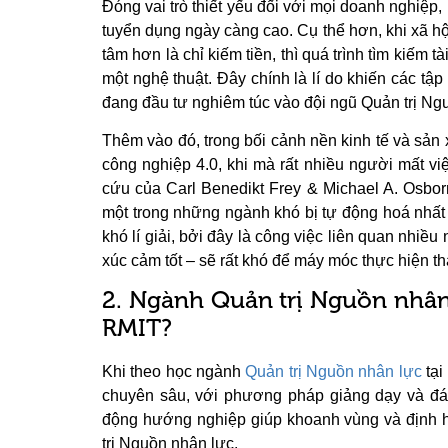
Đóng vai trò thiết yếu đối với mọi doanh nghiệp
tuyển dụng ngày càng cao. Cụ thể hơn, khi xã h
tâm hơn là chỉ kiếm tiền, thì quá trình tìm kiếm t
một nghệ thuật. Đây chính là lí do khiến các t
đang đầu tư nghiêm túc vào đội ngũ Quản trị Ng
Thêm vào đó, trong bối cảnh nền kinh tế và sản
công nghiệp 4.0, khi mà rất nhiều người mất việ
cứu của Carl Benedikt Frey & Michael A. Osborn
một trong những ngành khó bị tự động hoá nhấ
khó lí giải, bởi đây là công việc liên quan nhiều
xúc cảm tốt – sẽ rất khó để máy móc thực hiện t
2. Ngành Quản trị Nguồn nhân
RMIT?
Khi theo học ngành
Quản trị Nguồn nhân lực
tại
chuyên sâu, với phương pháp giảng dạy và đán
động hướng nghiệp giúp khoanh vùng và định 
trị Nguồn nhân lực.