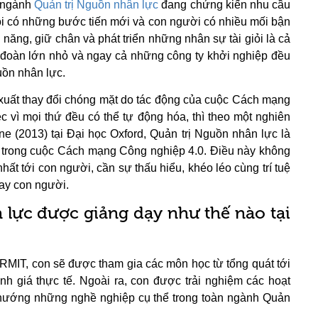
, ngành
Quản trị Nguồn nhân lực
đang chứng kiến nhu cầu
ội có những bước tiến mới và con người có nhiều mối bận
ài năng, giữ chân và phát triển những nhân sự tài giỏi là cả
ập đoàn lớn nhỏ và ngay cả những công ty khởi nghiệp đều
uồn nhân lực.
 xuất thay đổi chóng mặt do tác động của cuộc Cách mạng
c vì mọi thứ đều có thể tự động hóa, thì theo một nghiên
e (2013) tại Đại học Oxford, Quản trị Nguồn nhân lực là
t trong cuộc Cách mạng Công nghiệp 4.0. Điều này không
 nhất tới con người, cần sự thấu hiểu, khéo léo cùng trí tuệ
hay con người.
 lực được giảng dạy như thế nào tại
 RMIT, con sẽ được tham gia các môn học từ tổng quát tới
h giá thực tế. Ngoài ra, con được trải nghiệm các hoạt
hướng những nghề nghiệp cụ thể trong toàn ngành Quản