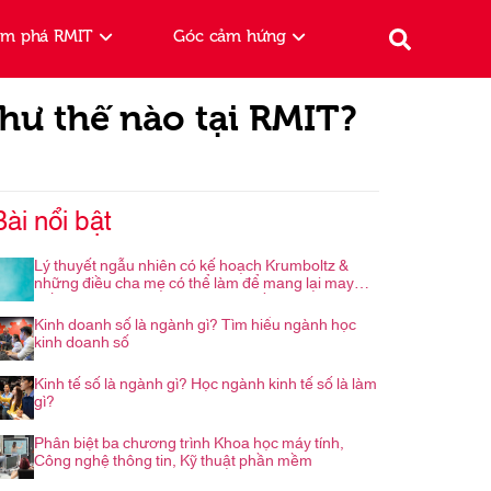
ám phá RMIT
Góc cảm hứng
hư thế nào tại RMIT?
Bài nổi bật
Lý thuyết ngẫu nhiên có kế hoạch Krumboltz &
những điều cha mẹ có thể làm để mang lại may
mắn cho con trong hành trình nghề nghiệp
Kinh doanh số là ngành gì? Tìm hiểu ngành học
kinh doanh số
Kinh tế số là ngành gì? Học ngành kinh tế số là làm
gì?
Phân biệt ba chương trình Khoa học máy tính,
Công nghệ thông tin, Kỹ thuật phần mềm