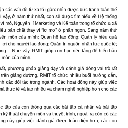
ận các vấn đề từ xa tới gần: nhìn được bức tranh toàn thể
i vậy, ở năm thứ nhất, con sẽ được tìm hiểu về Hệ thống
 vĩ mô, Nguyên lí Marketing và Kế toán trong tổ chức & xã
iểu bản chất thay vì “lơ mơ” ở phần ngọn. Sang năm thứ
uyên môn của mình: Quan hệ lao động; Quản lý hiệu quả
 lợi cho người lao động; Quản trị nguồn nhân lực quốc tế;
động… Như vậy, RMIT giúp con học nền tảng để hiểu bản
n môn của mình.
ất, phương pháp giảng dạy và đánh giá đóng vai trò rất
p trên giảng đường, RMIT tổ chức nhiều buổi hướng dẫn,
nh các đối tác trong ngành. Các hoạt động này giúp việc
t, mà thực tế và tạo nhiều va chạm nghề nghiệp hơn cho các
c tập của con thông qua các bài tập cá nhân và bài tập
 kỹ thuật chuyên môn và thuyết trình, ngoài ra còn có các
ng này giúp việc đánh giá được toàn diện hơn, các con