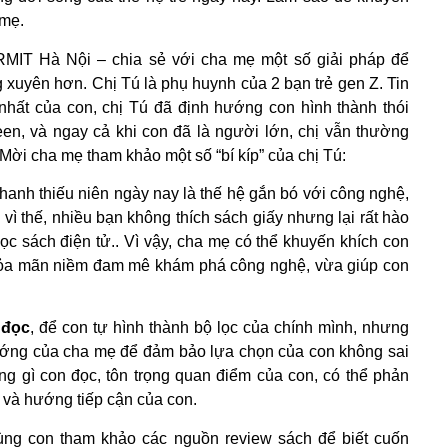
 mẹ.
MIT Hà Nội – chia sẻ với cha mẹ một số giải pháp để
xuyên hơn. Chị Tú là phụ huynh của 2 bạn trẻ gen Z. Tin
 nhất của con, chị Tú đã định hướng con hình thành thói
een, và ngay cả khi con đã là người lớn, chị vẫn thường
Mời cha mẹ tham khảo một số “bí kíp” của chị Tú:
hanh thiếu niên ngày nay là thế hệ gắn bó với công nghệ,
vì thế, nhiều bạn không thích sách giấy nhưng lại rất hào
đọc sách điện tử.. Vì vậy, cha mẹ có thể khuyến khích con
thỏa mãn niềm đam mê khám phá công nghệ, vừa giúp con
 đọc
, để con tự hình thành bộ lọc của chính mình, nhưng
hướng của cha mẹ để đảm bảo lựa chọn của con không sai
ng gì con đọc, tôn trọng quan điểm của con, có thể phản
n và hướng tiếp cận của con.
cùng con tham khảo các nguồn review sách để biết cuốn