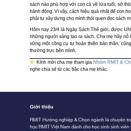
sách nào phù hợp với con cả về lứa tuổi, sở thí
hành động. Vì vậy, cách hiệu quả nhất để con h
phải tự xây dựng cho mình thói quen đọc sách m
Hôm nay 23/4 là Ngày Sách Thế giới, được UN
những người sáng tạo ra sách. Cha mẹ hãy nỗ 
vững một công cụ tự hoàn thiện bản thân, cũng
thường trực bên mình.
Kính mời cha mẹ tham gia
Nhóm RMIT & Ch
nghe chia sẻ từ các bậc cha mẹ khác.
Giới thiệu
RMIT Hướng nghiệp & Chọn ngành là chuyên tr
học RMIT Việt Nam dành cho học sinh sinh viên 