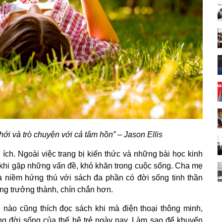
phới và trò chuyện với cả tâm hồn” – Jason Ellis
 ích. Ngoài việc trang bị kiến thức và những bài học kinh
 khi gặp những vấn đề, khó khăn trong cuộc sống. Cha mẹ
à niềm hứng thú với sách đa phần có đời sống tinh thần
ũng trưởng thành, chín chắn hơn.
 nào cũng thích đọc sách khi mà điện thoại thông minh,
ong đời sống của thế hệ trẻ ngày nay. Làm sao để khuyến