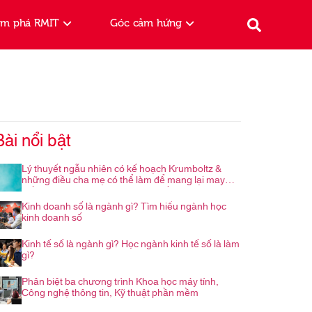
ám phá RMIT
Góc cảm hứng
Bài nổi bật
Lý thuyết ngẫu nhiên có kế hoạch Krumboltz &
những điều cha mẹ có thể làm để mang lại may
mắn cho con trong hành trình nghề nghiệp
Kinh doanh số là ngành gì? Tìm hiểu ngành học
kinh doanh số
Kinh tế số là ngành gì? Học ngành kinh tế số là làm
gì?
Phân biệt ba chương trình Khoa học máy tính,
Công nghệ thông tin, Kỹ thuật phần mềm