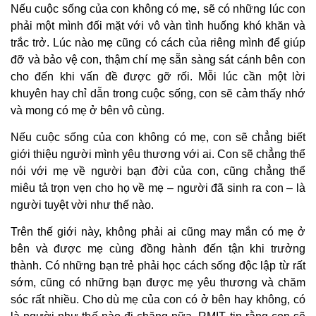
Nếu cuộc sống của con không có mẹ, sẽ có những lúc con
phải một mình đối mặt với vô vàn tình huống khó khăn và
trắc trở. Lúc nào mẹ cũng có cách của riêng mình để giúp
đỡ và bảo vệ con, thậm chí mẹ sẵn sàng sát cánh bên con
cho đến khi vấn đề được gỡ rối. Mỗi lúc cần một lời
khuyên hay chỉ dẫn trong cuộc sống, con sẽ cảm thấy nhớ
và mong có mẹ ở bên vô cùng.
Nếu cuộc sống của con không có mẹ, con sẽ chẳng biết
giới thiệu người mình yêu thương với ai. Con sẽ chẳng thể
nói với mẹ về người bạn đời của con, cũng chẳng thể
miêu tả trọn vẹn cho họ về mẹ – người đã sinh ra con – là
người tuyệt vời như thế nào.
Trên thế giới này, không phải ai cũng may mắn có mẹ ở
bên và được mẹ cùng đồng hành đến tận khi trưởng
thành. Có những bạn trẻ phải học cách sống độc lập từ rất
sớm, cũng có những bạn được mẹ yêu thương và chăm
sóc rất nhiều. Cho dù mẹ của con có ở bên hay không, có