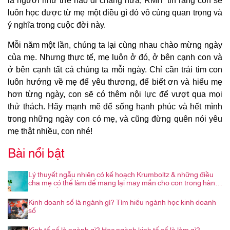
là người như thế nào đi chăng nữa, RMIT tin rằng con sẽ
luôn học được từ mẹ một điều gì đó vô cùng quan trọng và
ý nghĩa trong cuộc đời này.
Mỗi năm một lần, chúng ta lại cùng nhau chào mừng ngày
của mẹ. Nhưng thực tế, mẹ luôn ở đó, ở bên cạnh con và
ở bên cạnh tất cả chúng ta mỗi ngày. Chỉ cần trái tim con
luôn hướng về mẹ để yêu thương, để biết ơn và hiểu mẹ
hơn từng ngày, con sẽ có thêm nội lực để vượt qua mọi
thử thách. Hãy mạnh mẽ để sống hạnh phúc và hết mình
trong những ngày con có mẹ, và cũng đừng quên nói yêu
mẹ thật nhiều, con nhé!
Bài nổi bật
Lý thuyết ngẫu nhiên có kế hoạch Krumboltz & những điều
cha mẹ có thể làm để mang lại may mắn cho con trong hành
trình nghề nghiệp
Kinh doanh số là ngành gì? Tìm hiểu ngành học kinh doanh
số