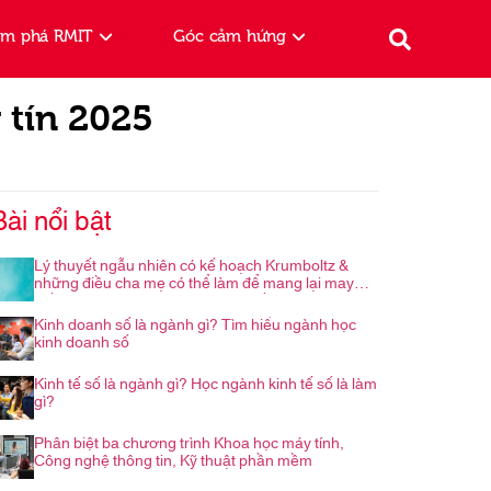
ám phá RMIT
Góc cảm hứng
 tín 2025
Bài nổi bật
Lý thuyết ngẫu nhiên có kế hoạch Krumboltz &
những điều cha mẹ có thể làm để mang lại may
mắn cho con trong hành trình nghề nghiệp
Kinh doanh số là ngành gì? Tìm hiểu ngành học
kinh doanh số
Kinh tế số là ngành gì? Học ngành kinh tế số là làm
gì?
Phân biệt ba chương trình Khoa học máy tính,
Công nghệ thông tin, Kỹ thuật phần mềm