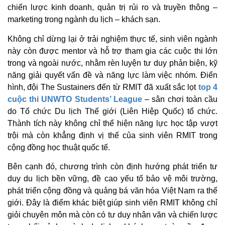
chiến lược kinh doanh, quản trị rủi ro và truyền thông –
marketing trong ngành du lịch – khách sạn.
Không chỉ dừng lại ở trải nghiệm thực tế, sinh viên ngành
này còn được mentor và hỗ trợ tham gia các cuộc thi lớn
trong và ngoài nước, nhằm rèn luyện tư duy phản biện, kỹ
năng giải quyết vấn đề và năng lực làm việc nhóm. Điển
hình, đội The Sustainers đến từ RMIT đã xuất sắc lọt
top 4
cuộc thi UNWTO Students’ League
– sân chơi toàn cầu
do Tổ chức Du lịch Thế giới (Liên Hiệp Quốc) tổ chức.
Thành tích này không chỉ thể hiện năng lực học tập vượt
trội mà còn khẳng định vị thế của sinh viên RMIT trong
cộng đồng học thuật quốc tế.
Bên cạnh đó, chương trình còn định hướng phát triển tư
duy du lịch bền vững, đề cao yếu tố bảo vệ môi trường,
phát triển cộng đồng và quảng bá văn hóa Việt Nam ra thế
giới. Đây là điểm khác biệt giúp sinh viên RMIT không chỉ
giỏi chuyên môn mà còn có tư duy nhân văn và chiến lược