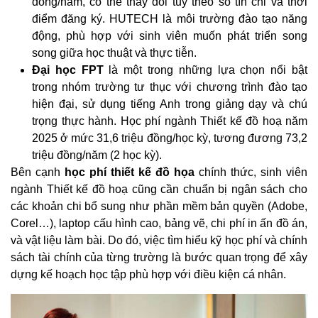
đồng/năm, có thể thay đổi tuỳ theo số tín chỉ và thời
điểm đăng ký. HUTECH là môi trường đào tạo năng
động, phù hợp với sinh viên muốn phát triển song
song giữa học thuật và thực tiễn.
Đại học FPT
là một trong những lựa chọn nổi bật
trong nhóm trường tư thục với chương trình đào tạo
hiện đại, sử dụng tiếng Anh trong giảng dạy và chú
trọng thực hành. Học phí ngành Thiết kế đồ hoạ năm
2025 ở mức 31,6 triệu đồng/học kỳ, tương đương 73,2
triệu đồng/năm (2 học kỳ).
Bên cạnh
học phí thiết kế đồ họa
chính thức, sinh viên
ngành Thiết kế đồ hoạ cũng cần chuẩn bị ngân sách cho
các khoản chi bổ sung như phần mềm bản quyền (Adobe,
Corel…), laptop cấu hình cao, bảng vẽ, chi phí in ấn đồ án,
và vật liệu làm bài. Do đó, việc tìm hiểu kỹ học phí và chính
sách tài chính của từng trường là bước quan trọng để xây
dựng kế hoạch học tập phù hợp với điều kiện cá nhân.