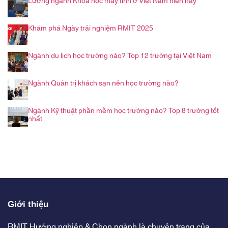
Lương ngành Khoa học máy tính ở Việt Nam hiện nay
Khám phá Ngày trải nghiệm RMIT 2025
Ngành du lịch học trường nào? Top 12 trường tại Việt Nam
Ngành Quản trị khách sạn nên học trường nào?
Ngành Kỹ thuật phần mềm học trường nào? Top 8 trường tốt
nhất
Giới thiệu
RMIT Hướng nghiệp & Chọn ngành là chuyên trang của