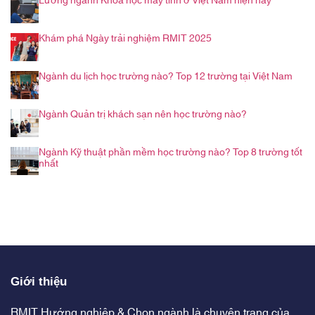
Lương ngành Khoa học máy tính ở Việt Nam hiện nay
Khám phá Ngày trải nghiệm RMIT 2025
Ngành du lịch học trường nào? Top 12 trường tại Việt Nam
Ngành Quản trị khách sạn nên học trường nào?
Ngành Kỹ thuật phần mềm học trường nào? Top 8 trường tốt
nhất
Giới thiệu
RMIT Hướng nghiệp & Chọn ngành là chuyên trang của