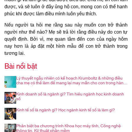
được, và sẽ luôn ở đây ủng hộ con, mong con có thể hạnh
phúc khi được làm điều mình luôn yêu thích.
Nếu người ta hỏi mẹ rằng sau này muốn con trở thành
người như thế nào? Mẹ sẽ trả lời rằng điều này do con tự
quyết định. Bởi vì, mẹ quan tâm đến con của ngày hôm
nay hơn là áp đặt một hình mẫu để con trở thành trong
tương lai.
Bài nổi bật
Lý thuyết ngẫu nhiên có kế hoạch Krumboltz & những điều
cha mẹ có thể làm để mang lại may mắn cho con trong hành
trình nghề nghiệp
Kinh doanh số là ngành gì? Tìm hiểu ngành học kinh doanh
số
Kinh tế số là ngành gì? Học ngành kinh tế số là làm gì?
Phân biệt ba chương trình Khoa học máy tính, Công nghệ
thông tin, Kỹ thuật phần mềm