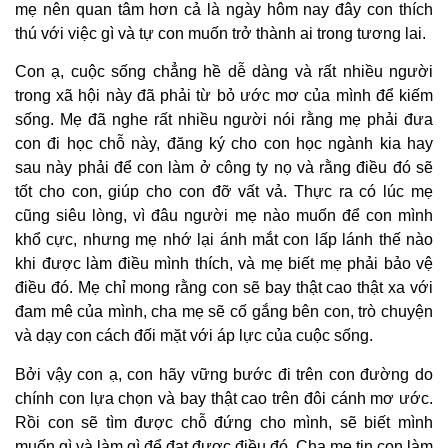
mẹ nên quan tâm hơn cả là ngày hôm nay đây con thích
thú với việc gì và tự con muốn trở thành ai trong tương lai.
Con ạ, cuộc sống chẳng hề dễ dàng và rất nhiều người
trong xã hội này đã phải từ bỏ ước mơ của mình để kiếm
sống. Mẹ đã nghe rất nhiều người nói rằng mẹ phải đưa
con đi học chỗ này, đăng ký cho con học ngành kia hay
sau này phải để con làm ở công ty nọ và rằng điều đó sẽ
tốt cho con, giúp cho con đỡ vất vả. Thực ra có lúc mẹ
cũng siêu lòng, vì đâu người mẹ nào muốn để con mình
khổ cực, nhưng mẹ nhớ lại ánh mắt con lấp lánh thế nào
khi được làm điều mình thích, và mẹ biết mẹ phải bảo vệ
điều đó. Mẹ chỉ mong rằng con sẽ bay thật cao thật xa với
đam mê của mình, cha mẹ sẽ cố gắng bên con, trò chuyện
và dạy con cách đối mặt với áp lực của cuộc sống.
Bởi vậy con ạ, con hãy vững bước đi trên con đường do
chính con lựa chọn và bay thật cao trên đôi cánh mơ ước.
Rồi con sẽ tìm được chỗ đứng cho mình, sẽ biết mình
muốn gì và làm gì để đạt được điều đó. Cha mẹ tin con làm