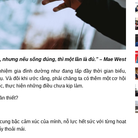
, nhưng nếu sống đúng, thì một lần là đủ.” – Mae West
 nhiệm gia đình dường như đang lấp đầy thời gian biểu,
ụ. Và đôi khi ước rằng, phải chăng ta có thêm một cơ hội
c, thực hiện những điều chưa kịp làm.
ần thiết?
 cung bậc cảm xúc của mình, nỗ lực hết sức với từng hoạt
ấy thoải mái.