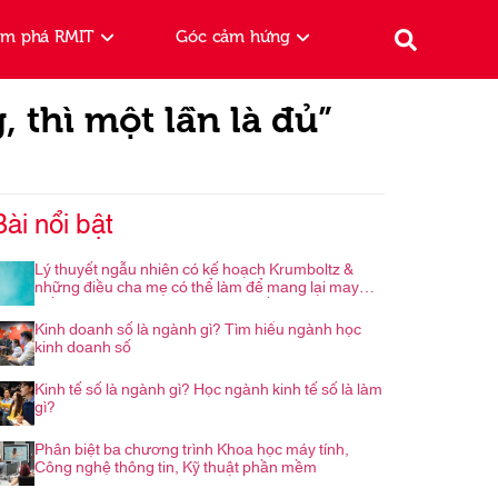
ám phá RMIT
Góc cảm hứng
 thì một lần là đủ”
Bài nổi bật
Lý thuyết ngẫu nhiên có kế hoạch Krumboltz &
những điều cha mẹ có thể làm để mang lại may
mắn cho con trong hành trình nghề nghiệp
Kinh doanh số là ngành gì? Tìm hiểu ngành học
kinh doanh số
Kinh tế số là ngành gì? Học ngành kinh tế số là làm
gì?
Phân biệt ba chương trình Khoa học máy tính,
Công nghệ thông tin, Kỹ thuật phần mềm