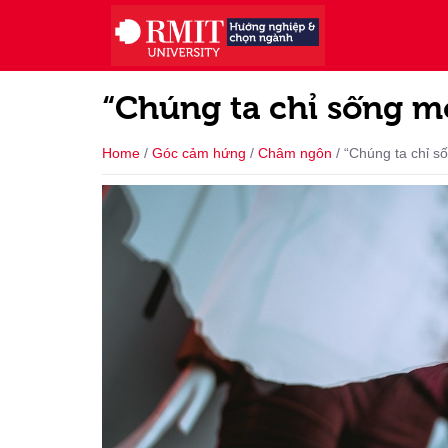
“Chúng ta chỉ sống mộ
Home
/
Góc cảm hứng
/
Châm ngôn
/
“Chúng ta chỉ số