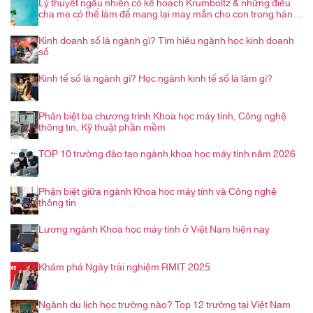
Lý thuyết ngẫu nhiên có kế hoạch Krumboltz & những điều
cha mẹ có thể làm để mang lại may mắn cho con trong hành
trình nghề nghiệp
Kinh doanh số là ngành gì? Tìm hiểu ngành học kinh doanh
số
Kinh tế số là ngành gì? Học ngành kinh tế số là làm gì?
Phân biệt ba chương trình Khoa học máy tính, Công nghệ
thông tin, Kỹ thuật phần mềm
TOP 10 trường đào tạo ngành khoa học máy tính năm 2026
Phân biệt giữa ngành Khoa học máy tính và Công nghệ
thông tin
Lương ngành Khoa học máy tính ở Việt Nam hiện nay
Khám phá Ngày trải nghiệm RMIT 2025
Ngành du lịch học trường nào? Top 12 trường tại Việt Nam