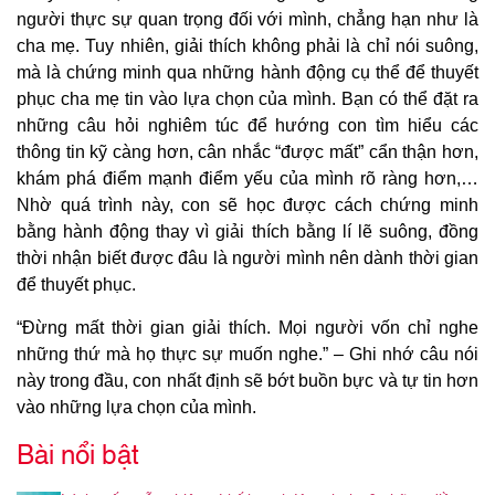
người thực sự quan trọng đối với mình, chẳng hạn như là
cha mẹ. Tuy nhiên, giải thích không phải là chỉ nói suông,
mà là chứng minh qua những hành động cụ thể để thuyết
phục cha mẹ tin vào lựa chọn của mình. Bạn có thể đặt ra
những câu hỏi nghiêm túc để hướng con tìm hiểu các
thông tin kỹ càng hơn, cân nhắc “được mất” cẩn thận hơn,
khám phá điểm mạnh điểm yếu của mình rõ ràng hơn,…
Nhờ quá trình này, con sẽ học được cách chứng minh
bằng hành động thay vì giải thích bằng lí lẽ suông, đồng
thời nhận biết được đâu là người mình nên dành thời gian
để thuyết phục.
“Đừng mất thời gian giải thích. Mọi người vốn chỉ nghe
những thứ mà họ thực sự muốn nghe.” – Ghi nhớ câu nói
này trong đầu, con nhất định sẽ bớt buồn bực và tự tin hơn
vào những lựa chọn của mình.
Bài nổi bật