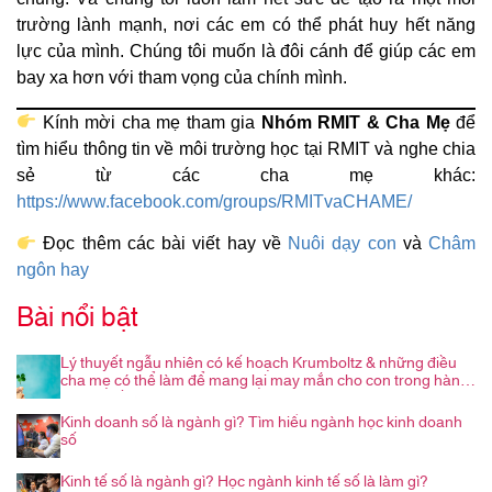
trường lành mạnh, nơi các em có thể phát huy hết năng
lực của mình. Chúng tôi muốn là đôi cánh để giúp các em
bay xa hơn với tham vọng của chính mình.
Kính mời cha mẹ tham gia
Nhóm RMIT & Cha Mẹ
để
tìm hiểu thông tin về môi trường học tại RMIT và nghe chia
sẻ từ các cha mẹ khác:
https://www.facebook.com/groups/RMITvaCHAME/
Đọc thêm các bài viết hay về
Nuôi dạy con
và
Châm
ngôn hay
Bài nổi bật
Lý thuyết ngẫu nhiên có kế hoạch Krumboltz & những điều
cha mẹ có thể làm để mang lại may mắn cho con trong hành
trình nghề nghiệp
Kinh doanh số là ngành gì? Tìm hiểu ngành học kinh doanh
số
Kinh tế số là ngành gì? Học ngành kinh tế số là làm gì?