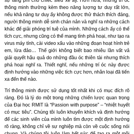
sự lãng phí cho chiếc siêu xe ấy. Hơn nữa, những trí óc
thông minh thường kèm theo năng lượng tư duy rất lớn,
nếu khả năng tư duy ấy không được thử thách thích đáng,
người thông minh dễ sinh chán nản và nghĩ ra những cách
khác để giải phóng trí tuệ của mình. Những cách ấy có thể
tích cực, nhưng cũng có thể mang tính phá hoại, như tạo ra
virus máy tính, cài video xấu vào những đoạn hoạt hình trẻ
em, lừa đảo… Thế giới không biết bao nhiêu lần vất vả
giải quyết hậu quả do những đầu óc thiên tài nhưng thích
phá hoại nghĩ ra. Thiết nghĩ, nếu những trí óc này được
định hướng vào những việc tích cực hơn, nhân loại đã tiến
xa đến thế nào.
Trí thông minh được sử dụng tốt nhất khi có mục đích rõ
ràng. Đó là lý do một trong những chiến lược quan trọng
của Đại học RMIT là “Passion with purpose” – “nhiệt huyết
có mục tiêu”. Chúng tôi luôn khuyến khích và định hướng
để các sinh viên của mình luôn tìm được một định hướng
rõ ràng, không chỉ về sự nghiệp mà còn về cuộc sống nói
chung. Và chúng tôi luôn làm hết sức để tạo ra một môi