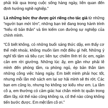
phải trải qua trong cuộc sống hàng ngày, liên quan đến
định hướng nghề nghiệp.”
Là những bức thư được gửi riêng cho tác giả
từ những
“người bạn mới lớn”, những bạn trẻ đang trong hành trình
“hiểu rõ bản thân” và tìm kiếm con đường sự nghiệp của
chính mình.
“Cô biết không, có những buổi sáng thức dậy, em thấy cơ
thể mệt nhoài, không muốn làm một điều gì hết. Những ý
nghĩ tối tăm và tiêu cực liên tục chiếm lĩnh trí óc em, ngăn
cản em rời giường. Những lúc ấy, em gần như phải lê
mình đến phòng tắm, ra phòng ngủ, ép bản thân làm
những công việc hàng ngày. Em biết mình phải học tốt,
nhưng mỗi lần mở sách em lại sợ hãi mình sẽ thi rớt. Các
bạn em cũng lo, nhưng họ không sợ kiểu như em. Lạ lắm
cô ạ, em thường có cảm giác hai chân mình bị quấn trong
đầm lầy, rút thế nào cũng không ra, cố thế nào cũng không
tiến bước được. Em mệt lắm cô ơi.”