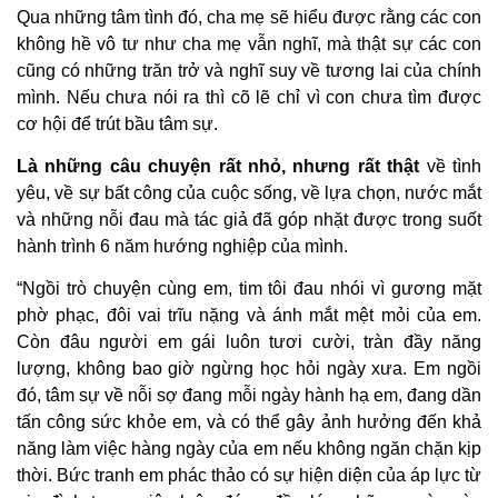
Qua những tâm tình đó, cha mẹ sẽ hiểu được rằng các con
không hề vô tư như cha mẹ vẫn nghĩ, mà thật sự các con
cũng có những trăn trở và nghĩ suy về tương lai của chính
mình. Nếu chưa nói ra thì cõ lẽ chỉ vì con chưa tìm được
cơ hội để trút bầu tâm sự.
Là những câu chuyện rất nhỏ, nhưng rất thật
về tình
yêu, về sự bất công của cuộc sống, về lựa chọn, nước mắt
và những nỗi đau mà tác giả đã góp nhặt được trong suốt
hành trình 6 năm hướng nghiệp của mình.
“Ngồi trò chuyện cùng em, tim tôi đau nhói vì gương mặt
phờ phạc, đôi vai trĩu nặng và ánh mắt mệt mỏi của em.
Còn đâu người em gái luôn tươi cười, tràn đầy năng
lượng, không bao giờ ngừng học hỏi ngày xưa. Em ngồi
đó, tâm sự về nỗi sợ đang mỗi ngày hành hạ em, đang dần
tấn công sức khỏe em, và có thể gây ảnh hưởng đến khả
năng làm việc hàng ngày của em nếu không ngăn chặn kịp
thời. Bức tranh em phác thảo có sự hiện diện của áp lực từ