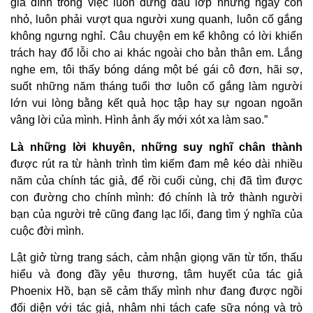
gia đình trong việc luôn đứng đầu lớp những ngày còn
nhỏ, luôn phải vượt qua người xung quanh, luôn cố gắng
không ngưng nghỉ. Câu chuyện em kể không có lời khiển
trách hay đổ lỗi cho ai khác ngoài cho bản thân em. Lắng
nghe em, tôi thấy bóng dáng một bé gái cô đơn, hãi sợ,
suốt những năm tháng tuổi thơ luôn cố gắng làm người
lớn vui lòng bằng kết quả học tập hay sự ngoan ngoãn
vâng lời của mình. Hình ảnh ấy mới xót xa làm sao.”
Là những lời khuyên, những suy nghĩ chân thành
được rút ra từ hành trình tìm kiếm đam mê kéo dài nhiều
năm của chính tác giả, để rồi cuối cùng, chị đã tìm được
con đường cho chính mình: đó chính là trở thành người
bạn của người trẻ cũng đang lạc lối, đang tìm ý nghĩa của
cuộc đời mình.
Lật giở từng trang sách, cảm nhận giọng văn từ tốn, thấu
hiểu và đong đầy yêu thương, tâm huyết của tác giả
Phoenix Hồ, bạn sẽ cảm thấy mình như đang được ngồi
đối diện với tác giả, nhâm nhi tách cafe sữa nóng và trò