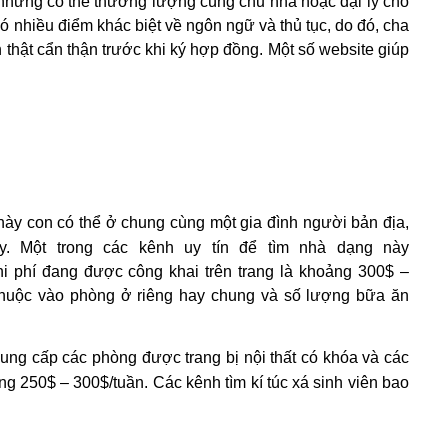
nhưng có thể thương lượng cùng chủ nhà hoặc đại lý cho
ó nhiều điểm khác biệt về ngôn ngữ và thủ tục, do đó, cha
 thật cẩn thận trước khi ký hợp đồng. Một số website giúp
ày con có thể ở chung cùng một gia đình người bản địa,
y. Một trong các kênh uy tín để tìm nhà dạng này
chi phí đang được công khai trên trang là khoảng 300$ –
ỳ thuộc vào phòng ở riêng hay chung và số lượng bữa ăn
 cung cấp các phòng được trang bị nội thất có khóa và các
ng 250$ – 300$/tuần. Các kênh tìm kí túc xá sinh viên bao