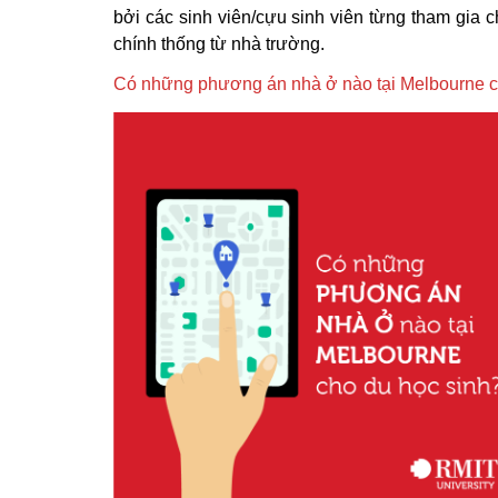
bởi các sinh viên/cựu sinh viên từng tham gia ch
chính thống từ nhà trường.
Có những phương án nhà ở nào tại Melbourne c