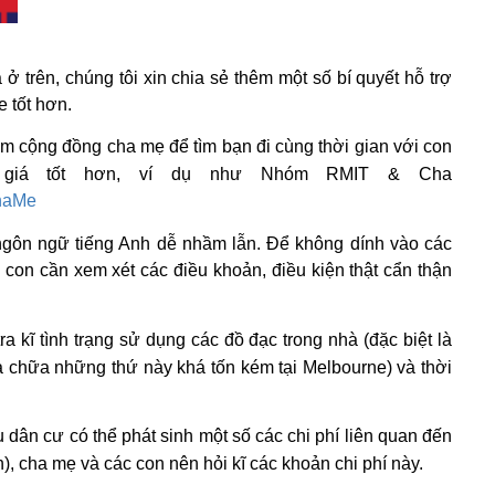
 trên, chúng tôi xin chia sẻ thêm một số bí quyết hỗ trợ
e tốt hơn.
m cộng đồng cha mẹ để tìm bạn đi cùng thời gian với con
 giá tốt hơn, ví dụ như Nhóm RMIT & Cha
ChaMe
ngôn ngữ tiếng Anh dễ nhầm lẫn. Để không dính vào các
 con cần xem xét các điều khoản, điều kiện thật cẩn thận
 kĩ tình trạng sử dụng các đồ đạc trong nhà (đặc biệt là
sửa chữa những thứ này khá tốn kém tại Melbourne) và thời
 dân cư có thể phát sinh một số các chi phí liên quan đến
), cha mẹ và các con nên hỏi kĩ các khoản chi phí này.