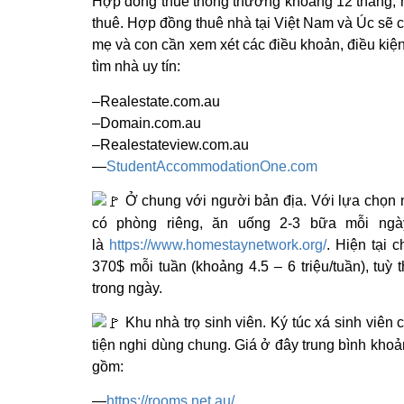
Hợp đồng thuê thông thường khoảng 12 tháng, 
thuê. Hợp đồng thuê nhà tại Việt Nam và Úc sẽ c
mẹ và con cần xem xét các điều khoản, điều kiện
tìm nhà uy tín:
–Realestate.com.au
–Domain.com.au
–Realestateview.com.au
—
StudentAccommodationOne.com
Ở chung với người bản địa. Với lựa chọn n
có phòng riêng, ăn uống 2-3 bữa mỗi ngà
là
https://www.homestaynetwork.org/
. Hiện tại 
370$ mỗi tuần (khoảng 4.5 – 6 triệu/tuần), tu
trong ngày.
Khu nhà trọ sinh viên. Ký túc xá sinh viên
tiện nghi dùng chung. Giá ở đây trung bình khoả
gồm:
—
https://rooms.net.au/