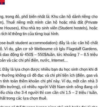
, trong đó, phổ biến nhất là: Khu căn hộ dành riêng cho
on), Thuê riêng một mình căn hộ hoặc nhà đất (Private
e Houses), Khu nhà trọ sinh viên (Student hostels), hoặc
ch kĩ thông tin của từng loại hình.
se-built student accommodation): đây là các căn hộ chất
bộ. Ví dụ, gần cơ sở Melbourne có Iglu Flagstaff Gardens,
dao động từ 450$ – 550$/tuần, tức khoảng 7 – 8.5 triệu
ản và các chi phí điện, nước, Internet…
. Đây là lựa chọn được nhiều bạn du học sinh chọn khi đi
thường không có đồ đạc và chi phí tiện ích (điện, gas và
n tính toán thêm khoản chi phí này. Ví dụ, một căn nhà 3
u đến trường), có nhiều người Việt Nam sinh sống đang có
ếu chia cho 3-4 người thì con cần chi 1.5 – 2 triệu / tuần,
nhất trong các lựa chọn thuê.