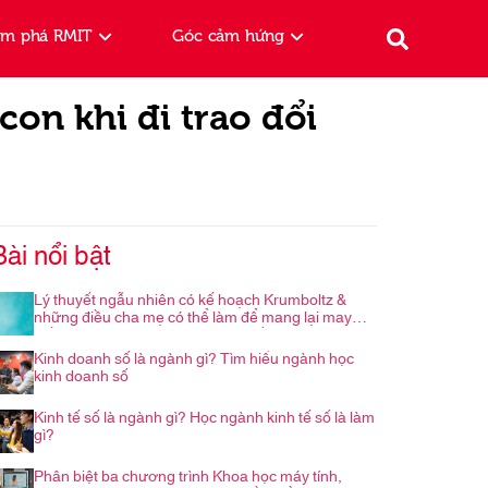
ám phá RMIT
Góc cảm hứng
on khi đi trao đổi
Bài nổi bật
Lý thuyết ngẫu nhiên có kế hoạch Krumboltz &
những điều cha mẹ có thể làm để mang lại may
mắn cho con trong hành trình nghề nghiệp
Kinh doanh số là ngành gì? Tìm hiểu ngành học
kinh doanh số
Kinh tế số là ngành gì? Học ngành kinh tế số là làm
gì?
Phân biệt ba chương trình Khoa học máy tính,