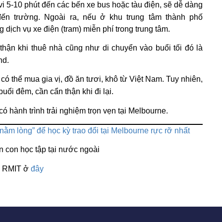
i 5-10 phút đến các bến xe bus hoặc tàu điện, sẽ dễ dàng
đến trường. Ngoài ra, nếu ở khu trung tâm thành phố
 dịch vụ xe điện (tram) miễn phí trong trung tâm.
thận khi thuê nhà cũng như di chuyển vào buổi tối đó là
nd.
ó thể mua gia vị, đồ ăn tươi, khô từ Việt Nam. Tuy nhiên,
ổi đêm, cần cẩn thận khi đi lại.
 hành trình trải nghiệm trọn vẹn tại Melbourne.
“nằm lòng” để học kỳ trao đổi tại Melbourne rực rỡ nhất
n con học tập tại nước ngoài
ại RMIT ở
đây