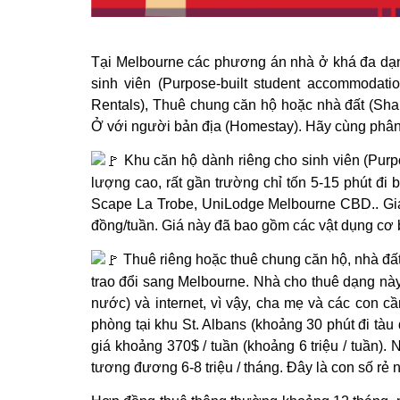
Tại Melbourne các phương án nhà ở khá đa dạng
sinh viên (Purpose-built student accommodati
Rentals), Thuê chung căn hộ hoặc nhà đất (Shar
Ở với người bản địa (Homestay). Hãy cùng phân tí
Khu căn hộ dành riêng cho sinh viên (Purpo
lượng cao, rất gần trường chỉ tốn 5-15 phút đi 
Scape La Trobe, UniLodge Melbourne CBD.. Giá 
đồng/tuần. Giá này đã bao gồm các vật dụng cơ b
Thuê riêng hoặc thuê chung căn hộ, nhà đất
trao đổi sang Melbourne. Nhà cho thuê dạng này 
nước) và internet, vì vậy, cha mẹ và các con cầ
phòng tại khu St. Albans (khoảng 30 phút đi tà
giá khoảng 370$ / tuần (khoảng 6 triệu / tuần). N
tương đương 6-8 triệu / tháng. Đây là con số rẻ 