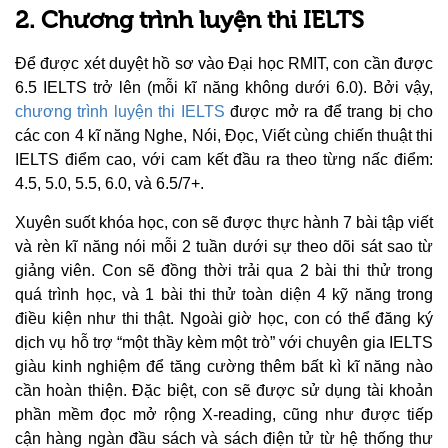
2. Chương trình luyện thi IELTS
Để được xét duyệt hồ sơ vào Đại học RMIT, con cần được
6.5 IELTS trở lên (mỗi kĩ năng không dưới 6.0). Bởi vậy,
chương trình luyện thi IELTS
được mở ra để trang bị cho
các con 4 kĩ năng Nghe, Nói, Đọc, Viết cùng chiến thuật thi
IELTS điểm cao, với cam kết đầu ra theo từng nấc điểm:
4.5, 5.0, 5.5, 6.0, và 6.5/7+.
Xuyên suốt khóa học, con sẽ được thực hành 7 bài tập viết
và rèn kĩ năng nói mỗi 2 tuần dưới sự theo dõi sát sao từ
giảng viên. Con sẽ đồng thời trải qua 2 bài thi thử trong
quá trình học, và 1 bài thi thử toàn diện 4 kỹ năng trong
điều kiện như thi thật. Ngoài giờ học, con có thể đăng ký
dịch vụ hỗ trợ “một thầy kèm một trò” với chuyên gia IELTS
giàu kinh nghiệm để tăng cường thêm bất kì kĩ năng nào
cần hoàn thiện. Đặc biệt, con sẽ được sử dụng tài khoản
phần mềm đọc mở rộng X-reading, cũng như được tiếp
cận hàng ngàn đầu sách và sách điện tử từ hệ thống thư