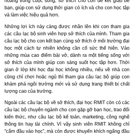
hoảng trong cuộc sống, sở thích cho con dễ kết giao bè
bạn, giúp con sử dụng thời gian có ích và cho con học tập
và làm việc hiệu quả hơn.
Những lợi ích này càng được nhân lên khi con tham gia
các câu lạc bộ sinh viên hợp sở thích của mình. Tham gia
câu lạc bộ cho con kết bạn cùng sở thích ở môi trường đại
học một cách tự nhiên không cần cố sức thể hiện. Vào
những mùa cao điểm bài vở, dành ra một tiếng sống với
sở thích của mình giúp con sáng suốt học tập hơn. Thời
gian ở lớp khi học đại học không nhiều, nếu về nhà con
cũng chỉ chơi hoặc ngủ thì tham gia câu lạc bộ giúp con
khám phá ngôi trường mới và sử dụng trang thiết bị chất
lượng cao của trường.
Ngoài các câu lạc bộ về sở thích, đại học RMIT còn có các
câu lạc bộ chuyên ngành cho con gặp gỡ bạn học, trao đổi
kiến thức, như câu lạc bộ kế toán, marketing, công nghệ
thông tin hay tài chính. Vì vậy sinh viên RMIT không chỉ
“cắm đầu vào học”, mà còn được khuyến khích ngẩng đầu