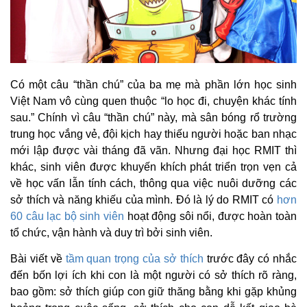
Có một câu “thần chú” của ba mẹ mà phần lớn học sinh
Việt Nam vô cùng quen thuộc “lo học đi, chuyện khác tính
sau.” Chính vì câu “thần chú” này, mà sân bóng rổ trường
trung học vắng vẻ, đội kịch hay thiếu người hoặc ban nhạc
mới lập được vài tháng đã vãn. Nhưng đại học RMIT thì
khác, sinh viên được khuyến khích phát triển trọn vẹn cả
về học vấn lẫn tính cách, thông qua việc nuôi dưỡng các
sở thích và năng khiếu của mình. Đó là lý do RMIT có
hơn
60 câu lạc bộ sinh viên
hoạt động sôi nổi, được hoàn toàn
tổ chức, vận hành và duy trì bởi sinh viên.
Bài viết về
tầm quan trọng của sở thích
trước đây có nhắc
đến bốn lợi ích khi con là một người có sở thích rõ ràng,
bao gồm: sở thích giúp con giữ thăng bằng khi gặp khủng