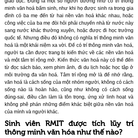
giáo dục. Đúng là một số người dường như có trí thông
minh văn hoá bẩm sinh, như khi họ được sinh ra trong gia
đình có ba mẹ đến từ hai nền văn hoá khác nhau, hoặc
công việc của ba mẹ đòi hỏi phải chuyển nhà từ nước này
sang nước khác thường xuyên, hoặc được đi học trường
quốc tế. Nhưng điều đó không có nghĩa trí thông minh văn
hoá là một khái niệm xa vời. Để có trí thông minh văn hoá,
người ta cần được trang bị kiến thức về các nền văn hoá
và một tâm trí rộng mở. Kiến thức văn hoá này có thể đến
từ đọc sách báo, xem phim ảnh, đi du lịch hoặc học tập ở
môi trường đa văn hoá. Tâm trí rộng mở là để nhớ rằng,
văn hoá là cách sống của một nhóm người, không có cách
sống nào là hoàn hảo, cũng như không có cách sống
đúng-sai, điều cần làm là tôn trọng, ứng xử linh hoạt và
không phê phán những điểm khác biệt giữa nền văn hoá
của mình và người khác.
Sinh viên RMIT được tích lũy trí
thông minh văn hóa như thế nào?