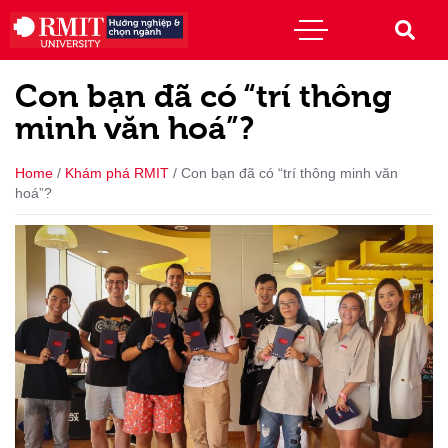
Con bạn đã có “trí thông
minh văn hoá”?
Home
/
Khám phá RMIT
/
Con bạn đã có “trí thông minh văn
hoá”?