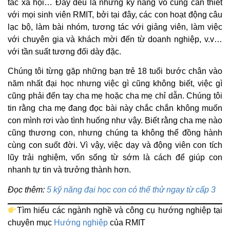
tác xã hội… Đây đều là những kỹ năng vô cùng cần thiết
với mọi sinh viên RMIT, bởi tại đây, các con hoạt động câu
lạc bộ, làm bài nhóm, tương tác với giảng viên, làm việc
với chuyên gia và khách mời đến từ doanh nghiệp, v.v…
với tần suất tương đối dày đặc.
Chúng tôi từng gặp những bạn trẻ 18 tuổi bước chân vào
năm nhất đại học nhưng việc gì cũng không biết, việc gì
cũng phải đến tay cha mẹ hoặc cha mẹ chỉ dẫn. Chúng tôi
tin rằng cha mẹ đang đọc bài này chắc chắn không muốn
con mình rơi vào tình huống như vậy. Biết rằng cha mẹ nào
cũng thương con, nhưng chúng ta không thể đồng hành
cùng con suốt đời. Vì vậy, việc dạy và động viên con tích
lũy trải nghiệm, vốn sống từ sớm là cách để giúp con
nhanh tự tin và trưởng thành hơn.
Đọc thêm:
5 kỹ năng đại học con có thể thử ngay từ cấp 3
Tìm hiểu các ngành nghề và công cụ hướng nghiệp tại
chuyên mục
Hướng nghiệp
của RMIT