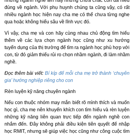
những ngành nghe tên hay nhưng chưa chắc con đã hiểu
đúng về ngành. Với phụ huynh chúng ta cũng vậy, có rất
nhiều ngành học hiện nay cha mẹ có thể chưa từng nghe
qua hoặc không hiểu sâu về lĩnh vực đó.
Vì vậy, cha mẹ và con hãy cùng nhau chủ động tìm hiểu
thêm về các lựa chọn ngành học cũng như xu hướng
tuyển dụng của thị trường để tìm ra ngành học phù hợp với
con, từ đó giảm thiểu rủi ro chọn nhầm ngành, đi làm nhầm
nghề.
Đọc thêm bài viết:
Bí kíp để mỗi cha mẹ trở thành ‘chuyên
gia’ hướng nghiệp riêng cho con
Rèn luyện kỹ năng chuyên ngành
Nếu con thuộc nhóm may mắn biết rõ mình thích và muốn
học gì, cha mẹ nên khuyến khích con tìm hiểu và rèn luyện
những kỹ năng liên quan trực tiếp đến ngành nghề con
nhắm đến. Đây không phải điều kiện tiên quyết để nhập
học RMIT, nhưng sẽ giúp việc học cũng như công cuộc tìm