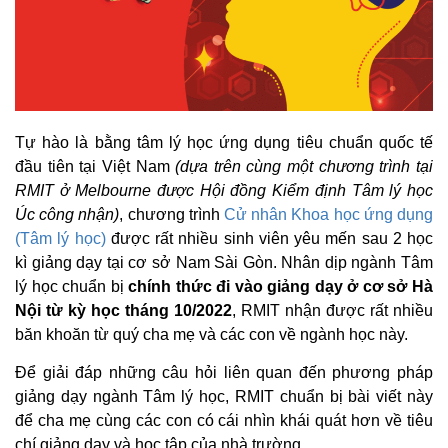
Tự hào là bằng tâm lý học ứng dụng tiêu chuẩn quốc tế
đầu tiên tại Việt Nam
(dựa trên cùng một chương trình tại
RMIT ở Melbourne được Hội đồng Kiểm định Tâm lý học
Úc công nhận)
, chương trình
Cử nhân Khoa học ứng dụng
(Tâm lý học)
được rất nhiều sinh viên yêu mến sau 2 học
kì giảng dạy tại cơ sở Nam Sài Gòn. Nhân dịp ngành Tâm
lý học chuẩn bị
chính thức đi vào giảng dạy ở cơ sở Hà
Nội từ kỳ học tháng 10/2022
, RMIT nhận được rất nhiều
băn khoăn từ quý cha mẹ và các con về ngành học này.
Để giải đáp những câu hỏi liên quan đến phương pháp
giảng dạy ngành Tâm lý học, RMIT chuẩn bị bài viết này
để cha mẹ cùng các con có cái nhìn khái quát hơn về tiêu
chí giảng dạy và học tập của nhà trường.