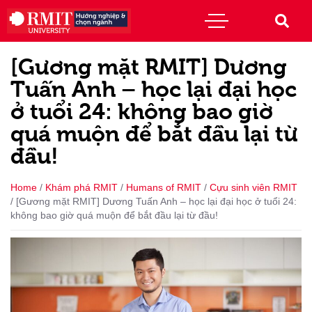
[Gương mặt RMIT] Dương
Tuấn Anh – học lại đại học
ở tuổi 24: không bao giờ
quá muộn để bắt đầu lại từ
đầu!
Home
/
Khám phá RMIT
/
Humans of RMIT
/
Cựu sinh viên RMIT
/
[Gương mặt RMIT] Dương Tuấn Anh – học lại đại học ở tuổi 24:
không bao giờ quá muộn để bắt đầu lại từ đầu!