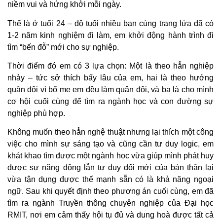
niềm vui và hứng khởi mỗi ngày.
Thế là ở tuổi 24 – độ tuổi nhiều bạn cùng trang lứa đã có
1-2 năm kinh nghiệm đi làm, em khởi động hành trình đi
tìm “bến đỗ” mới cho sự nghiệp.
Thời điểm đó em có 3 lựa chọn: Một là theo hẳn nghiệp
nhảy – tức sở thích bấy lâu của em, hai là theo hướng
quân đội vì bố mẹ em đều làm quân đội, và ba là cho mình
cơ hội cuối cùng để tìm ra ngành học và con đường sự
nghiệp phù hợp.
Không muốn theo hẳn nghệ thuật nhưng lại thích một công
việc cho mình sự sáng tạo và cũng cần tư duy logic, em
khát khao tìm được một ngành học vừa giúp mình phát huy
được sự năng động lẫn tư duy đổi mới của bản thân lại
vừa tận dụng được thế mạnh sẵn có là khả năng ngoại
ngữ. Sau khi quyết định theo phương án cuối cùng, em đã
tìm ra ngành Truyền thông chuyên nghiệp của Đại học
RMIT, nơi em cảm thấy hội tụ đủ và dung hoà được tất cả