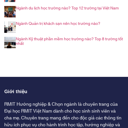
Ngành du lịch học trường nào? Top 12 trường tại Việt Nam
Ngành Quản trị khách sạn nên học trường nào?
Ngành Kỹ thuật phần mềm học trường nào? Top 8 trường tốt
nhất
Giới thiệu
RMIT Hướng nghiệp & Chọn ngành là chuyên trang của
Đại học RMIT Việt Nam dành cho học sinh sinh viên và
cha mẹ. Chuyên trang mang đến cho độc giả các thông tin
hữu ích phục vụ cho hành trình học tập, hướng nghiệp và