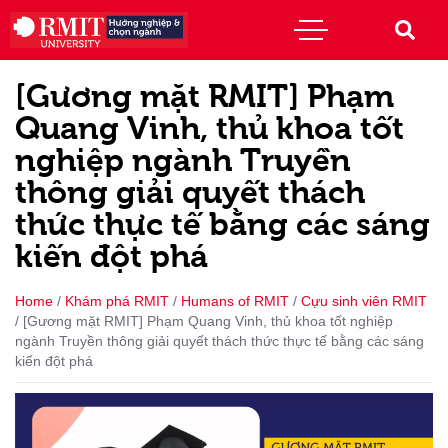
[Gương mặt RMIT] Phạm
Quang Vinh, thủ khoa tốt
nghiệp ngành Truyền
thông giải quyết thách
thức thực tế bằng các sáng
kiến đột phá
Home
/
Khám phá RMIT
/
Humans of RMIT
/
Cựu sinh viên RMIT
/
[Gương mặt RMIT] Phạm Quang Vinh, thủ khoa tốt nghiệp
ngành Truyền thông giải quyết thách thức thực tế bằng các sáng
kiến đột phá