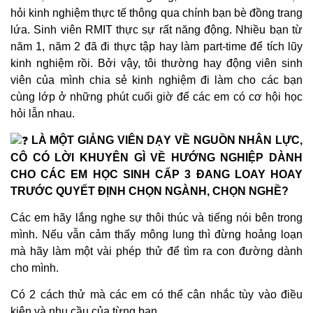
hỏi kinh nghiệm thực tế thông qua chính bạn bè đồng trang
lứa. Sinh viên RMIT thực sự rất năng động. Nhiều bạn từ
năm 1, năm 2 đã đi thực tập hay làm part-time để tích lũy
kinh nghiệm rồi. Bởi vậy, tôi thường hay động viên sinh
viên của mình chia sẻ kinh nghiệm đi làm cho các bạn
cùng lớp ở những phút cuối giờ để các em có cơ hội học
hỏi lẫn nhau.
LÀ MỘT GIẢNG VIÊN DẠY VỀ NGUỒN NHÂN LỰC,
CÔ CÓ LỜI KHUYÊN GÌ VỀ HƯỚNG NGHIỆP DÀNH
CHO CÁC EM HỌC SINH CẤP 3 ĐANG LOAY HOAY
TRƯỚC QUYẾT ĐỊNH CHỌN NGÀNH, CHỌN NGHỀ?
Các em hãy lắng nghe sự thôi thúc và tiếng nói bên trong
mình. Nếu vẫn cảm thấy mông lung thì đừng hoảng loạn
mà hãy làm một vài phép thử để tìm ra con đường dành
cho mình.
Có 2 cách thử mà các em có thể cân nhắc tùy vào điều
kiện và nhu cầu của từng bạn.