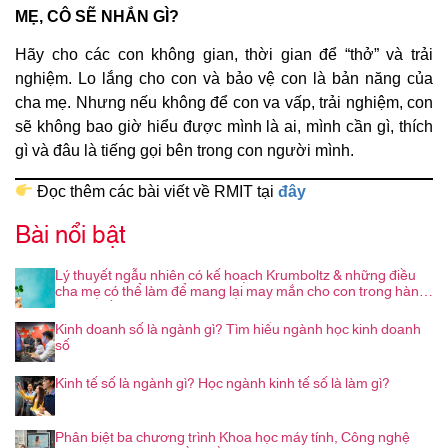
MẸ, CÔ SẼ NHẮN GÌ?
Hãy cho các con không gian, thời gian để “thở” và trải
nghiệm. Lo lắng cho con và bảo vệ con là bản năng của
cha mẹ. Nhưng nếu không để con va vấp, trải nghiệm, con
sẽ không bao giờ hiểu được mình là ai, mình cần gì, thích
gì và đâu là tiếng gọi bên trong con người mình.
Đọc thêm các bài viết về RMIT tại
đây
Bài nổi bật
Lý thuyết ngẫu nhiên có kế hoạch Krumboltz & những điều
cha mẹ có thể làm để mang lại may mắn cho con trong hành
trình nghề nghiệp
Kinh doanh số là ngành gì? Tìm hiểu ngành học kinh doanh
số
Kinh tế số là ngành gì? Học ngành kinh tế số là làm gì?
Phân biệt ba chương trình Khoa học máy tính, Công nghệ