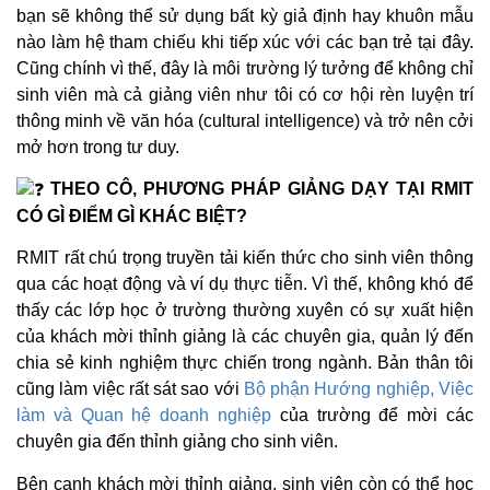
bạn sẽ không thể sử dụng bất kỳ giả định hay khuôn mẫu
nào làm hệ tham chiếu khi tiếp xúc với các bạn trẻ tại đây.
Cũng chính vì thế, đây là môi trường lý tưởng để không chỉ
sinh viên mà cả giảng viên như tôi có cơ hội rèn luyện trí
thông minh về văn hóa (cultural intelligence) và trở nên cởi
mở hơn trong tư duy.
THEO CÔ, PHƯƠNG PHÁP GIẢNG DẠY TẠI RMIT
CÓ GÌ ĐIỂM GÌ KHÁC BIỆT?
RMIT rất chú trọng truyền tải kiến thức cho sinh viên thông
qua các hoạt động và ví dụ thực tiễn. Vì thế, không khó để
thấy các lớp học ở trường thường xuyên có sự xuất hiện
của khách mời thỉnh giảng là các chuyên gia, quản lý đến
chia sẻ kinh nghiệm thực chiến trong ngành. Bản thân tôi
cũng làm việc rất sát sao với
Bộ phận Hướng nghiệp, Việc
làm và Quan hệ doanh nghiệp
của trường để mời các
chuyên gia đến thỉnh giảng cho sinh viên.
Bên cạnh khách mời thỉnh giảng, sinh viên còn có thể học