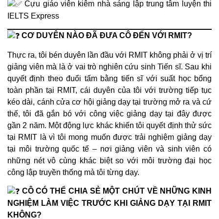
Cựu giáo viên kiêm nhà sáng lập trung tâm luyện thi
IELTS Express
CƠ DUYÊN NÀO ĐÃ ĐƯA CÔ ĐẾN VỚI RMIT?
Thực ra, tôi bén duyên lần đầu với RMIT không phải ở vị trí
giảng viên mà là ở vai trò nghiên cứu sinh Tiến sĩ. Sau khi
quyết định theo đuổi tấm bằng tiến sĩ với suất học bổng
toàn phần tại RMIT, cái duyên của tôi với trường tiếp tục
kéo dài, cánh cửa cơ hội giảng dạy tại trường mở ra và cứ
thế, tôi đã gắn bó với công việc giảng dạy tại đây được
gần 2 năm. Một động lực khác khiến tôi quyết định thử sức
tại RMIT là vì tôi mong muốn được trải nghiệm giảng dạy
tại môi trường quốc tế – nơi giảng viên và sinh viên có
những nét vô cùng khác biệt so với môi trường đại học
công lập truyền thống mà tôi từng dạy.
CÔ CÓ THỂ CHIA SẺ MỘT CHÚT VỀ NHỮNG KINH
NGHIỆM LÀM VIỆC TRƯỚC KHI GIẢNG DẠY TẠI RMIT
KHÔNG?