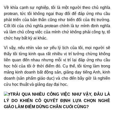
Về khía cạnh sự nghiệp, tôi là một người theo chủ nghĩa
protean, tức tôi không ngại thay đổi để đáp ứng nhu cầu
phát triển của bản thân cũng như biến đổi của thị trường.
Cốt lõi của chủ nghĩa protean chính là tự mình định nghĩa
và làm chủ công việc của mình chứ không phải công ty, tổ
chức hay bất kỳ ai khác.
Vì vậy, nếu nhìn vào sơ yếu lý lịch của tôi, mọi người sẽ
thấy tôi từng kinh qua rất nhiều vị trí tưởng chừng không
liên quan đến nhau nhưng mỗi vị trí lại đáp ứng nhu cầu
học hỏi của tôi ở thời điểm đó. Cụ thể, tôi từng làm trong
mảng kinh doanh bất động sản, giảng dạy tiếng Anh, kinh
doanh (sản phẩm giáo dục) và cho đến bây giờ là nghiên
cứu học thuật và giảng dạy đại học.
TRẢI QUA NHIỀU CÔNG VIỆC NHƯ VẬY, ĐÂU LÀ
LÝ DO KHIẾN CÔ QUYẾT ĐỊNH LỰA CHỌN NGHỀ
GIÁO LÀM ĐIỂM DỪNG CHÂN CUỐI CÙNG?