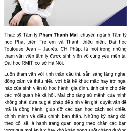
Thạc sỹ Tâm lý
Phạm Thanh Mai
, chuyên ngành Tâm lý
học Phát triển Trẻ em và Thanh thiếu niên, Đại học
Toulouse Jean – Jaurès, CH Pháp, là một trong những
tham vấn viên tâm lý được sinh viên vô cùng yêu mến tại
Đại học RMIT, cơ sở Hà Nội.
Luôn tham vấn với tinh thần cầu thị, sẵn sàng lắng nghe,
đồng cảm và thấu hiểu với bất kể khúc mắc hay trở ngại
nào của sinh viên từ học hành, gia đình, tình cảm cho đến
các mối quan hệ xã hội, Mai cho rằng sứ mệnh của mình
không phải đưa ra giải pháp để sinh viên giải quyết vấn đề
mà là đồng hành, giúp đỡ các bạn học cách soi chiếu
chính mình và điều chỉnh bản thân. Những kỹ năng đó,
theo cô, sẽ là hành trang quan trọng theo chân các bạn
vượt qua mọi áp lực hay khó khăn trong suốt chặng đường