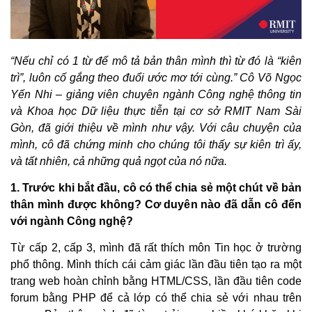
“Nếu chỉ có 1 từ để mô tả bản thân mình thì từ đó là “kiên
trì”, luôn cố gắng theo đuổi ước mơ tới cùng.” Cô Võ Ngọc
Yến Nhi – giảng viên chuyên ngành Công nghệ thông tin
và Khoa học Dữ liệu thực tiễn tại cơ sở RMIT Nam Sài
Gòn, đã giới thiệu về mình như vậy. Với câu chuyện của
mình, cô đã chứng minh cho chúng tôi thấy sự kiên trì ấy,
và tất nhiên, cả những quả ngọt của nó nữa.
1. Trước khi bắt đầu, cô có thể chia sẻ một chút về bản
thân mình được không? Cơ duyên nào đã dẫn cô đến
với ngành Công nghệ?
Từ cấp 2, cấp 3, mình đã rất thích môn Tin học ở trường
phổ thông. Mình thích cái cảm giác lần đầu tiên tạo ra một
trang web hoàn chỉnh bằng HTML/CSS, lần đầu tiên code
forum bằng PHP để cả lớp có thể chia sẻ với nhau trên