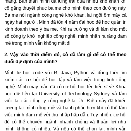
mạng. Bản thân mình đã từng trải qua nhiều khó khăn khi
cố gắng thuyết phục ba mẹ cho mình theo con đường này.
Ba mẹ nói ngành công nghệ khô khan, lại ngồi ôm máy cả
ngày hại người. Mình đã tốn 4 năm đại học để học quản trị
kinh doanh theo ý ba mẹ. Khi ra trường và đi làm cho một
số công ty khởi nghiệp công nghệ, mình nhận ra rằng đam
mê trong mình vẫn không mất đi.
2. Vậy vào thời điểm đó, cô đã làm gì để có thể theo
đuổi dự định của mình?
Mình tự học code với R, Java, Python và đồng thời tìm
kiếm các cơ hội để học tập và làm việc trong lĩnh công
nghệ. Mình may mắn đã có cơ hội học lên tiến sĩ về Khoa
học dữ liệu tại University of Technology Sydney và làm
việc tại các công ty công nghệ tại Úc. Điều này đã khiến
tương lai mình rộng mở và hạnh phúc hơn khi có thể làm
việc mình đam mê với thu nhập hấp dẫn. Tuy nhiên, cơ hội
để có thể chuyển ngành nhanh chóng và thuận lợi như
mình không có nhiều. Và nếu có thể chọn lại, mình vẫn