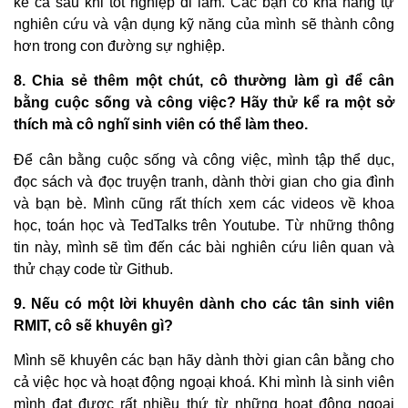
kể cả sau khi tốt nghiệp đi làm. Các bạn có khả năng tự
nghiên cứu và vận dụng kỹ năng của mình sẽ thành công
hơn trong con đường sự nghiệp.
8. Chia sẻ thêm một chút, cô thường làm gì để cân
bằng cuộc sống và công việc? Hãy thử kể ra một sở
thích mà cô nghĩ sinh viên có thể làm theo.
Để cân bằng cuộc sống và công việc, mình tập thể dục,
đọc sách và đọc truyện tranh, dành thời gian cho gia đình
và bạn bè. Mình cũng rất thích xem các videos về khoa
học, toán học và TedTalks trên Youtube. Từ những thông
tin này, mình sẽ tìm đến các bài nghiên cứu liên quan và
thử chạy code từ Github.
9. Nếu có một lời khuyên dành cho các tân sinh viên
RMIT, cô sẽ khuyên gì?
Mình sẽ khuyên các bạn hãy dành thời gian cân bằng cho
cả việc học và hoạt động ngoại khoá. Khi mình là sinh viên
mình đạt được rất nhiều thứ từ những hoạt động ngoại