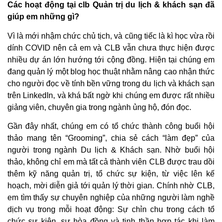
Các hoạt động tại clb Quản trị du lịch & khách sạn đã
giúp em những gì?
Vì là mới nhậm chức chủ tịch, và cũng tiếc là kì học vừa rồi
dính COVID nên cả em và CLB vẫn chưa thực hiện được
nhiều dự án lớn hướng tới cộng đồng. Hiện tại chúng em
đang quản lý một blog học thuật nhằm nâng cao nhận thức
cho người đọc về tính bền vững trong du lịch và khách sạn
trên LinkedIn, và khá bất ngờ khi chúng em được rất nhiều
giảng viên, chuyên gia trong ngành ủng hộ, đón đọc.
Gần đây nhất, chúng em có tổ chức thành công buổi hội
thảo mang tên “Grooming”, chia sẻ cách “làm đẹp” của
người trong ngành Du lịch & Khách sạn. Nhờ buổi hội
thảo, không chỉ em mà tất cả thành viên CLB được trau dồi
thêm kỹ năng quản trị, tổ chức sự kiện, từ việc lên kế
hoạch, mời diễn giả tới quản lý thời gian. Chính nhờ CLB,
em tìm thấy sự chuyên nghiệp của những người làm nghề
dịch vụ trong mỗi hoạt động: Sự chỉn chu trong cách tổ
chức sự kiện, sự hòa đồng và tinh thần hợp tác khi làm