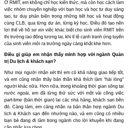
Ở RMIT, em không chỉ học kiến thức, mà còn học cách làm
việc nhóm chuyên nghiệp với bạn học và học tư duy sáng
tạo, tư duy phản biện trong những tiết học và hoạt động
cùng CLB, qua từng dự án, từng kỳ học. Điều đó tạo nên
lợi thế về hồ sơ xin việc khác biệt cho sinh viên RMIT trên
thị trường lao động tương lai, khi tỉ lệ cạnh tranh ứng tuyển
của sinh viên mới ra trường ngày càng khắt khe hơn.
Điều gì giúp em nhận thấy mình hợp với ngành Quản
trị Du lịch & khách sạn?
Như mọi người nhận xét thì em có khả năng giao tiếp tốt,
và em cũng nhận thấy bản thân khá thích làm “hài lòng”
người khác nữa. Hơn nữa, trong khoảng thời gian sống tại
nước ngoài, em đã từng thử sức với một vài công việc
part-time (bán thời gian) lại các nhà hàng, khách sạn bên
đó. Càng làm, em càng nhận ra bản thân hợp ngành Du
lịch & Khách sạn đến nhường nào, và em cũng có nhiều
bạn bè đang đi làm trong ngành cho lời khuyên khi đang
cân nhắc lựa chọn.