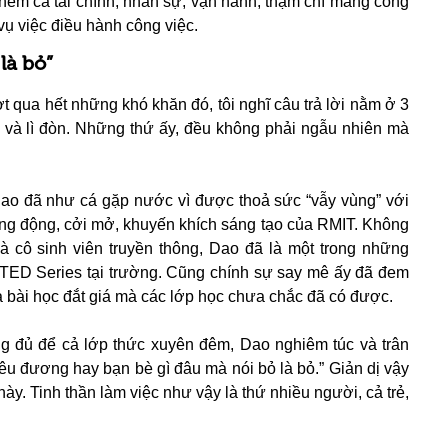
thêm cả tài chính, nhân sự, vận hành, thậm chí mảng công
vụ việc điều hành công việc.
là bỏ”
 qua hết những khó khăn đó, tôi nghĩ câu trả lời nằm ở 3
 và lì đòn. Những thứ ấy, đều không phải ngẫu nhiên mà
Dao đã như cá gặp nước vì được thoả sức “vẫy vùng” với
g động, cởi mở, khuyến khích sáng tạo của RMIT. Không
 cô sinh viên truyền thông, Dao đã là một trong những
 TED Series tại trường. Cũng chính sự say mê ấy đã đem
à bài học đắt giá mà các lớp học chưa chắc đã có được.
ng đủ để cả lớp thức xuyên đêm, Dao nghiêm túc và trân
yêu đương hay bạn bè gì đâu mà nói bỏ là bỏ.” Giản dị vậy
 này. Tinh thần làm việc như vậy là thứ nhiều người, cả trẻ,