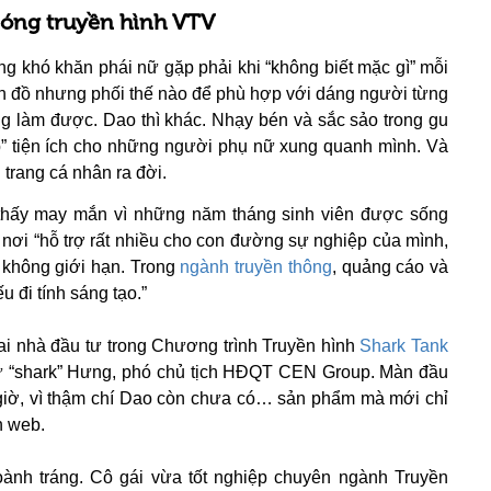
 sóng truyền hình VTV
g khó khăn phái nữ gặp phải khi “không biết mặc gì” mỗi
ón đồ nhưng phối thế nào để phù hợp với dáng người từng
ng làm được. Dao thì khác. Nhạy bén và sắc sảo trong gu
p” tiện ích cho những người phụ nữ xung quanh mình. Và
trang cá nhân ra đời.
thấy may mắn vì những năm tháng sinh viên được sống
 nơi “hỗ trợ rất nhiều cho con đường sự nghiệp của mình,
o không giới hạn. Trong
ngành truyền thông
, quảng cáo và
 đi tính sáng tạo.”
hai nhà đầu tư trong Chương trình Truyền hình
Shark Tank
ừ “shark” Hưng, phó chủ tịch HĐQT CEN Group. Màn đầu
n giờ, vì thậm chí Dao còn chưa có… sản phẩm mà mới chỉ
n web.
oành tráng. Cô gái vừa tốt nghiệp chuyên ngành Truyền