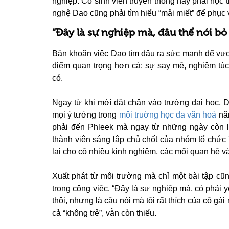
nghiệp. Cô sinh viên truyền thông nay phải học 
nghệ Dao cũng phải tìm hiểu “mải miết” để phục 
“Đây là sự nghiệp mà, đâu thể nói bỏ 
Băn khoăn việc Dao tìm đâu ra sức mạnh để vượt
điểm quan trọng hơn cả: sự say mê, nghiêm túc
có.
Ngay từ khi mới đặt chân vào trường đại học, 
mọi ý tưởng trong
môi truờng học đa văn hoá
năn
phải đến Phleek mà ngay từ những ngày còn là
thành viên sáng lập chủ chốt của nhóm tổ chức
lại cho cô nhiều kinh nghiệm, các mối quan hệ v
Xuất phát từ môi trường mà chỉ một bài tập cũ
trọng công việc. “Đây là sự nghiệp mà, có phải 
thôi, nhưng là câu nói mà tôi rất thích của cô gái
cả “không trẻ”, vẫn còn thiếu.