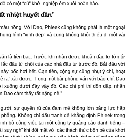
ã có một “cú” khởi nghiệp êm xuôi hoàn hảo.
ất nhiệt huyết dần”
 màu hồng. Với Dao, Phleek cũng không phải là một ngoại
hung hình “xinh đẹp” và cũng không khỏi thiếu đi một vài
 vẫn là tiền bạc. Trước khi nhận được khoản đầu tư lớn từ
lắc đầu từ chối của các nhà đầu tư trước đó. Bắt đầu với
ày bốc hơi hết. Cạn tiền, cộng sự cũng nhụt ý chí, hoạt
ẻ ra” xài được. Trong một bài phỏng vấn với báo chí, Dao
ơi xuống dưới đáy vậy đó. Các chi phí thì dồn dập, nhân
n Dao cảm thấy rất nặng nề.”
i người, sự quyến rũ của đam mê không lớn bằng lực hấp
 phẳng. Không chỉ đấu tranh để khẳng định Phleek trong
nh bỏ công việc tại một công ty quảng cáo danh tiếng –
i suy nghĩ khi đối mặt với các thách thức bộn bề của khởi