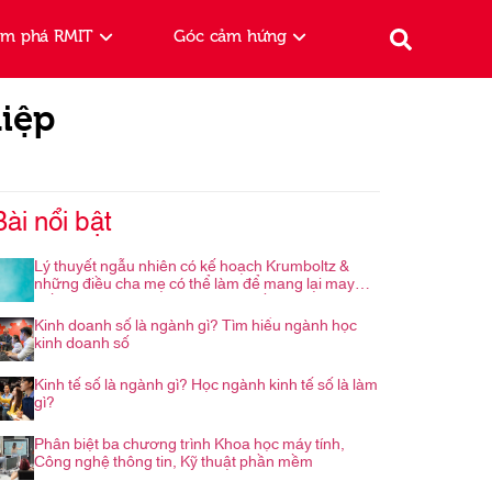
ám phá RMIT
Góc cảm hứng
hiệp
Bài nổi bật
Lý thuyết ngẫu nhiên có kế hoạch Krumboltz &
những điều cha mẹ có thể làm để mang lại may
mắn cho con trong hành trình nghề nghiệp
Kinh doanh số là ngành gì? Tìm hiểu ngành học
kinh doanh số
Kinh tế số là ngành gì? Học ngành kinh tế số là làm
gì?
Phân biệt ba chương trình Khoa học máy tính,
Công nghệ thông tin, Kỹ thuật phần mềm