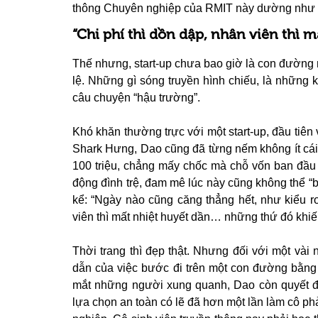
thông Chuyên nghiệp của RMIT này dường như đ
“Chi phí thì dồn dập, nhân viên thì m
Thế nhưng, start-up chưa bao giờ là con đường
lệ. Những gì sóng truyền hình chiếu, là những k
câu chuyện “hậu trường”.
Khó khăn thường trực với một start-up, đầu tiên
Shark Hưng, Dao cũng đã từng nếm không ít cái 
100 triệu, chẳng mấy chốc mà chỗ vốn ban đầu n
động đình trệ, đam mê lúc này cũng không thể “b
kể: “Ngày nào cũng căng thẳng hết, như kiểu r
viên thì mất nhiệt huyết dần… những thứ đó khiế
Thời trang thì đẹp thật. Nhưng đối với một và
dẫn của việc bước đi trên một con đường bằng
mắt những người xung quanh, Dao còn quyết đị
lựa chọn an toàn có lẽ đã hơn một lần làm cô phả