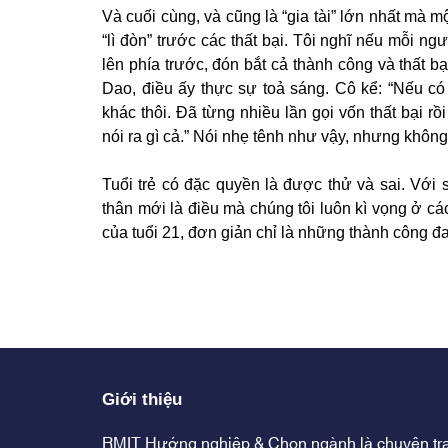
Và cuối cùng, và cũng là “gia tài” lớn nhất mà m
“lì đòn” trước các thất bại. Tôi nghĩ nếu mỗi ngư
lên phía trước, đón bắt cả thành công và thất bạ
Dao, điều ấy thực sự toả sáng. Cô kể: “Nếu có t
khác thôi. Đã từng nhiều lần gọi vốn thất bại r
nói ra gì cả.” Nói nhẹ tênh như vậy, nhưng khôn
Tuổi trẻ có đặc quyền là được thử và sai. Với 
thân mới là điều mà chúng tôi luôn kì vọng ở cá
của tuổi 21, đơn giản chỉ là những thành công đ
Giới thiệu
RMIT Hướng nghiệp & Chọn ngành là chuyên tr