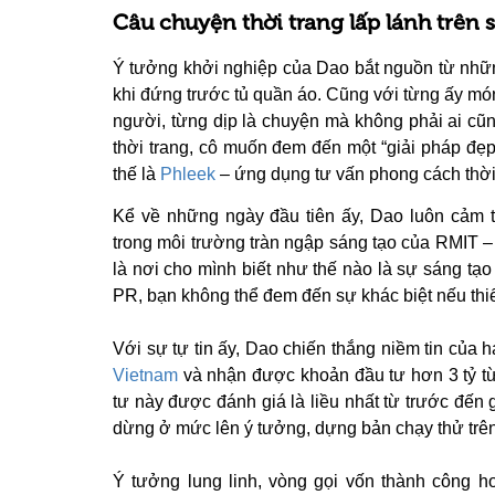
Câu chuyện thời trang lấp lánh trên
Ý tưởng khởi nghiệp của Dao bắt nguồn từ nhữn
khi đứng trước tủ quần áo. Cũng với từng ấy m
người, từng dịp là chuyện mà không phải ai cũ
thời trang, cô muốn đem đến một “giải pháp đẹ
thế là
Phleek
– ứng dụng tư vấn phong cách thời 
Kể về những ngày đầu tiên ấy, Dao luôn cảm 
trong môi trường tràn ngập sáng tạo của RMIT –
là nơi cho mình biết như thế nào là sự sáng tạ
PR, bạn không thể đem đến sự khác biệt nếu thiếu
Với sự tự tin ấy, Dao chiến thắng niềm tin của 
Vietnam
và nhận được khoản đầu tư hơn 3 tỷ t
tư này được đánh giá là liều nhất từ trước đế
dừng ở mức lên ý tưởng, dựng bản chạy thử trê
Ý tưởng lung linh, vòng gọi vốn thành công h