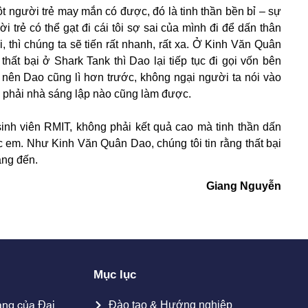
ột người trẻ may mắn có được, đó là tinh thần bền bỉ – sự
ời trẻ có thể gạt đi cái tôi sợ sai của mình đi để dấn thân
i, thì chúng ta sẽ tiến rất nhanh, rất xa. Ở Kinh Văn Quân
hất bại ở Shark Tank thì Dao lại tiếp tục đi gọi vốn bên
ồi nên Dao cũng lì hơn trước, không ngại người ta nói vào
g phải nhà sáng lập nào cũng làm được.
sinh viên RMIT, không phải kết quả cao mà tinh thần dấn
c em. Như Kinh Văn Quân Dao, chúng tôi tin rằng thất bại
ang đến.
Giang Nguyễn
Mục lục
ang của Đại
Đào tạo & Hướng nghiệp