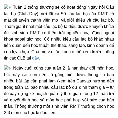
Tuần 2 thông thường sẽ có hoạt động Ngày hội Câu
lạc bộ (Club Day), nơi tất cả 50 câu lạc bộ của RMIT có
mặt để tuyển thành viên mới và giới thiệu về câu lạc bộ.
Tham gia ít nhất một câu lạc bộ là điều được khuyến khích
để sinh viên RMIT có thêm trải nghiệm hoạt động ngoại
khoá ngoài giờ học. Có nhiều kiểu câu lạc bộ khác nhau
liên quan đến học thuật, thể thao, sáng tạo, kinh doanh để
con lựa chọn. Cha mẹ và các con có thể xem trước thông
tin các CLB tại
đây
.
Ngày cuối cùng của tuần 2 là hạn thay đổi môn học.
Lúc này các con nên cố gắng biết được thông tin bao
nhiêu bài tập cần phải làm (xem trên Canvas hướng dẫn
trong tuần 1), bao nhiêu câu lạc bộ dự định tham gia – từ
đó xây dựng kế hoạch quản lý thời gian trong 12 tuần tới
và quyết định học số môn học phù hợp với sức của bản
thân. Thông thường một sinh viên RMIT thường chọn học
2-3 môn cho học kì đầu tiên.