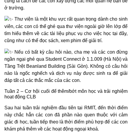
cũng là cách để các con xây dựng các mối quan hệ bạn bè
ở trường.
Thư viện là một khu vực rất quan trọng dành cho sinh
viên, các con có thể ghé qua thư viện ngoài giờ lên lớp để
tìm hiểu thêm về các tài liệu phục vụ cho việc học tại đây,
cũng như có thể đọc sách, xem phim để giải trí.
Nếu có bất kỳ câu hỏi nào, cha mẹ và các con đừng
ngần ngại ghé qua Student Connect ở 1.1.009 (Hà Nội) và
Tầng Trệt Beanland Building (Sài Gòn). Không có câu hỏi
nào là ngốc nghếch và dịch vụ này được sinh ra để giải
đáp tất cả các thắc mắc của các con.
Tuần 2 – Cơ hội cuối để thêm/bớt môn học và trải nghiệm
hoạt động CLB
Sau hai tuần trải nghiệm đầu tiên tại RMIT, đến thời điểm
này chắc hẳn các con đã phần nào quen thuộc với cảm
giác đi học, tuần tiếp theo là thời điểm phù hợp để các con
khám phá thêm về các hoạt động ngoại khoá.