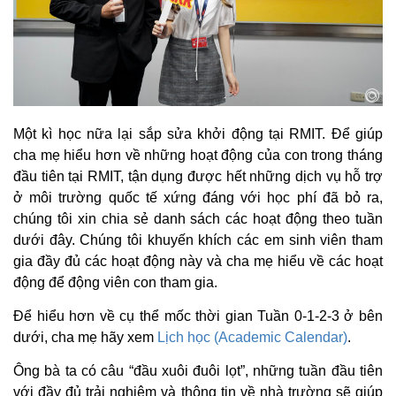
Một kì học nữa lại sắp sửa khởi động tại RMIT. Để giúp
cha mẹ hiểu hơn về những hoạt động của con trong tháng
đầu tiên tại RMIT, tận dụng được hết những dịch vụ hỗ trợ
ở môi trường quốc tế xứng đáng với học phí đã bỏ ra,
chúng tôi xin chia sẻ danh sách các hoạt động theo tuần
dưới đây. Chúng tôi khuyến khích các em sinh viên tham
gia đầy đủ các hoạt động này và cha mẹ hiểu về các hoạt
động để động viên con tham gia.
Để hiểu hơn về cụ thể mốc thời gian Tuần 0-1-2-3 ở bên
dưới, cha mẹ hãy xem
Lịch học (Academic Calendar)
.
Ông bà ta có câu “đầu xuôi đuôi lọt”, những tuần đầu tiên
với đầy đủ trải nghiệm và thông tin về nhà trường sẽ giúp