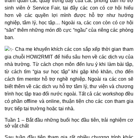
thăm quan các quầy trưng bày của các phòng ban hỗ trợ
sinh viên ở Service Fair, tại đây các con có cơ hội hiểu
hơn về các quyền lợi mình được hỗ trợ như hướng
nghiệp, tâm lý, học tập… Ngoài ra, các con còn có cơ hội
“săn” thêm những món đồ cực “ngầu” của riêng các phòng
ban.
Cha mẹ khuyến khích các con sắp xếp thời gian tham
gia chuỗi HOW2RMIT để hiểu sâu hơn về các dịch vụ của
nhà trường. Từ cách chọn môn đến lưu ý khi làm bài tập,
từ cách tìm “gia sư học tập” khi gặp khó khăn, cho đến
cách tìm mentor hỗ trợ nghề nghiệp. Ngoài ra các con sẽ
biết thêm về các dịch vụ hỗ trợ tâm lý, thư viện và chương
trình học tập trao đổi nước ngoài. Tất cả các workshop đều
có phần offline và online, thuận tiện cho các con tham gia
trực tiếp tại trường hoặc tại nhà.
Tuần 1 – Bắt đầu những buổi học đầu tiên, trải nghiệm cơ
sở vật chất
Sau tuần đầu tiên tham gia rất nhiều chương trình khác