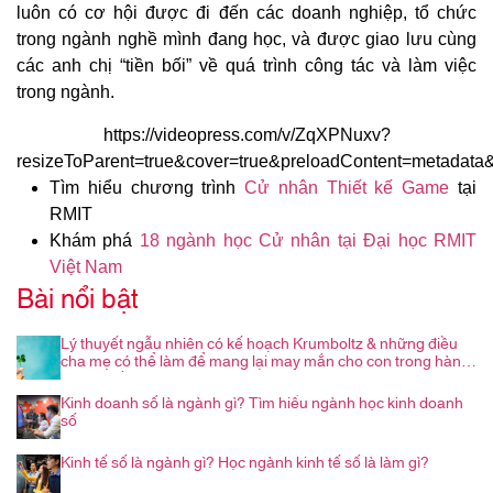
luôn có cơ hội được đi đến các doanh nghiệp, tổ chức
trong ngành nghề mình đang học, và được giao lưu cùng
các anh chị “tiền bối” về quá trình công tác và làm việc
trong ngành.
https://videopress.com/v/ZqXPNuxv?
resizeToParent=true&cover=true&preloadContent=metadata
Tìm hiểu chương trình
Cử nhân Thiết kế Game
tại
RMIT
Khám phá
18 ngành học Cử nhân tại Đại học RMIT
Việt Nam
Bài nổi bật
Lý thuyết ngẫu nhiên có kế hoạch Krumboltz & những điều
cha mẹ có thể làm để mang lại may mắn cho con trong hành
trình nghề nghiệp
Kinh doanh số là ngành gì? Tìm hiểu ngành học kinh doanh
số
Kinh tế số là ngành gì? Học ngành kinh tế số là làm gì?