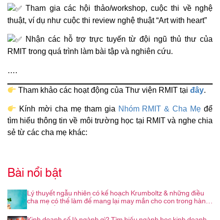
Tham gia các hội thảo/workshop, cuộc thi về nghệ
thuật, ví dụ như cuộc thi review nghệ thuật “Art with heart”
Nhận các hỗ trợ trực tuyến từ đội ngũ thủ thư của
RMIT trong quá trình làm bài tập và nghiên cứu.
….
Tham khảo các hoạt động của Thư viện RMIT tại
đây
.
Kính mời cha mẹ tham gia
Nhóm RMIT & Cha Mẹ
để
tìm hiểu thông tin về môi trường học tại RMIT và nghe chia
sẻ từ các cha mẹ khác:
Bài nổi bật
Lý thuyết ngẫu nhiên có kế hoạch Krumboltz & những điều
cha mẹ có thể làm để mang lại may mắn cho con trong hành
trình nghề nghiệp
Kinh doanh số là ngành gì? Tìm hiểu ngành học kinh doanh