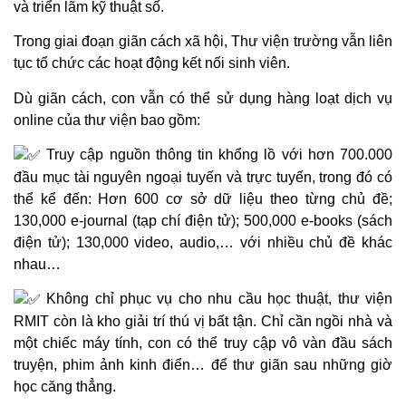
và triển lãm kỹ thuật số.
Trong giai đoạn giãn cách xã hội, Thư viện trường vẫn liên
tục tổ chức các hoạt động kết nối sinh viên.
Dù giãn cách, con vẫn có thể sử dụng hàng loạt dịch vụ
online của thư viện bao gồm:
Truy cập nguồn thông tin khổng lồ với hơn 700.000
đầu mục tài nguyên ngoại tuyến và trực tuyến, trong đó có
thể kể đến: Hơn 600 cơ sở dữ liệu theo từng chủ đề;
130,000 e-journal (tạp chí điện tử); 500,000 e-books (sách
điện tử); 130,000 video, audio,… với nhiều chủ đề khác
nhau…
Không chỉ phục vụ cho nhu cầu học thuật, thư viện
RMIT còn là kho giải trí thú vị bất tận. Chỉ cần ngồi nhà và
một chiếc máy tính, con có thể truy cập vô vàn đầu sách
truyện, phim ảnh kinh điển… để thư giãn sau những giờ
học căng thẳng.