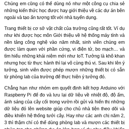
Chúng em cũng có thể dùng nó như một công cụ chia sẻ
những kiến thức học được hay giới thiệu về các dự án bên
ngoài và tạo ấn tượng tốt với nhà tuyển dụng.
Trang thiết bị cơ sở vật chất của trường cũng rất tốt. Ví dụ
như khi được học môn Giới thiệu về hệ thống máy tính và
nền tảng công nghệ vào năm nhất, sinh viên chúng em
được làm quen với phần cứng, vi điện tử, bo mạch… và
tìm hiểu những khái niệm mới như IoT. Tưởng là khô khan
nhưng học từ thực hành thì lại vô cùng thú vị. Sau khi lên ý
tưởng, sinh viên được phép mượn những thiết bị có sẵn
từ phòng lab của trường để thực hiện ý tưởng đó.
Chẳng hạn như nhóm em quyết định kết hợp Arduino với
Raspberry Pi để đo và lưu lại dữ liệu về nhiệt độ, độ ẩm,
ánh sáng của cây cối trong vườn rồi gửi và hiển thị những
dữ liệu đó lên website giúp cho chủ nhà tiện theo dõi và
điều khiển hệ thống tưới cây. Hay như các anh chị năm 2,
3 thì thậm chí có thể dùng phòng lab và mượn các thiết bị