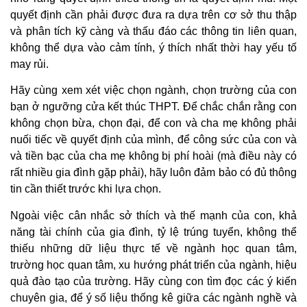
quyết định cần phải được đưa ra dựa trên cơ sở thu thập
và phân tích kỹ càng và thấu đáo các thông tin liên quan,
không thể dựa vào cảm tính, ý thích nhất thời hay yếu tố
may rủi.
Hãy cùng xem xét việc chọn ngành, chọn trường của con
bạn ở ngưỡng cửa kết thúc THPT. Để chắc chắn rằng con
không chọn bừa, chọn đại, để con và cha mẹ không phải
nuối tiếc về quyết định của mình, để công sức của con và
và tiền bạc của cha mẹ không bị phí hoài (mà điều này có
rất nhiều gia đình gặp phải), hãy luôn đảm bảo có đủ thông
tin cần thiết trước khi lựa chọn.
Ngoài việc cân nhắc sở thích và thế mạnh của con, khả
năng tài chính của gia đình, tỷ lệ trúng tuyển, không thể
thiếu những dữ liệu thực tế về ngành học quan tâm,
trường học quan tâm, xu hướng phát triển của ngành, hiệu
quả đào tạo của trường. Hãy cùng con tìm đọc các ý kiến
chuyên gia, để ý số liệu thống kê giữa các ngành nghề và