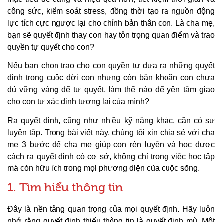
công sức, kiểm soát stress, đồng thời tạo ra nguồn động
lực tích cực ngược lại cho chính bản thân con. Là cha mẹ,
bạn sẽ quyết định thay con hay tôn trọng quan điểm và trao
quyền tự quyết cho con?
Nếu bạn chọn trao cho con quyền tự đưa ra những quyết
định trong cuộc đời con nhưng còn băn khoăn con chưa
đủ vững vàng để tự quyết, làm thế nào để yên tâm giao
cho con tự xác định tương lai của mình?
Ra quyết định, cũng như nhiều kỹ năng khác, cần có sự
luyện tập. Trong bài viết này, chúng tôi xin chia sẻ với cha
mẹ 3 bước để cha mẹ giúp con rèn luyện và học được
cách ra quyết định có cơ sở, không chỉ trong việc học tập
mà còn hữu ích trong mọi phương diện của cuộc sống.
1. Tìm hiểu thông tin
Đây là nền tảng quan trọng của mọi quyết định. Hãy luôn
nhớ rằng quyết định thiếu thông tin là quyết định mù. Một