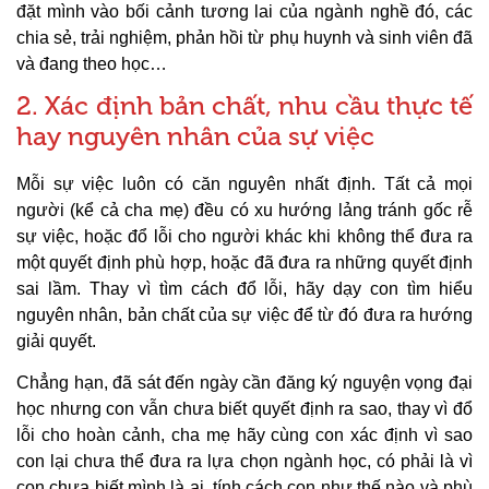
đặt mình vào bối cảnh tương lai của ngành nghề đó, các
chia sẻ, trải nghiệm, phản hồi từ phụ huynh và sinh viên đã
và đang theo học…
2. Xác định bản chất, nhu cầu thực tế
hay nguyên nhân của sự việc
Mỗi sự việc luôn có căn nguyên nhất định. Tất cả mọi
người (kể cả cha mẹ) đều có xu hướng lảng tránh gốc rễ
sự việc, hoặc đổ lỗi cho người khác khi không thể đưa ra
một quyết định phù hợp, hoặc đã đưa ra những quyết định
sai lầm. Thay vì tìm cách đổ lỗi, hãy dạy con tìm hiểu
nguyên nhân, bản chất của sự việc để từ đó đưa ra hướng
giải quyết.
Chẳng hạn, đã sát đến ngày cần đăng ký nguyện vọng đại
học nhưng con vẫn chưa biết quyết định ra sao, thay vì đổ
lỗi cho hoàn cảnh, cha mẹ hãy cùng con xác định vì sao
con lại chưa thể đưa ra lựa chọn ngành học, có phải là vì
con chưa biết mình là ai, tính cách con như thế nào và phù