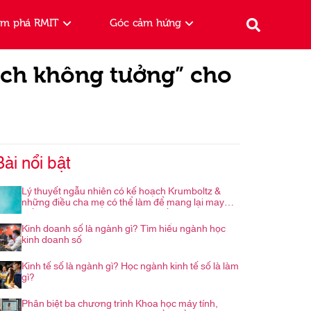
ám phá RMIT
Góc cảm hứng
ích không tưởng” cho
Bài nổi bật
Lý thuyết ngẫu nhiên có kế hoạch Krumboltz &
những điều cha mẹ có thể làm để mang lại may
mắn cho con trong hành trình nghề nghiệp
Kinh doanh số là ngành gì? Tìm hiểu ngành học
kinh doanh số
Kinh tế số là ngành gì? Học ngành kinh tế số là làm
gì?
Phân biệt ba chương trình Khoa học máy tính,