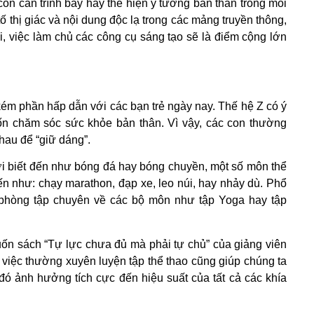
còn cần trình bày hay thể hiện ý tưởng bản thân trong môi
ố thị giác và nội dung độc lạ trong các mảng truyền thông,
i, việc làm chủ các công cụ sáng tạo sẽ là điểm cộng lớn
kém phần hấp dẫn với các bạn trẻ ngày nay. Thế hệ Z có ý
ốn chăm sóc sức khỏe bản thân. Vì vậy, các con thường
hau để “giữ dáng”.
 biết đến như bóng đá hay bóng chuyền, một số môn thể
n như: chạy marathon, đạp xe, leo núi, hay nhảy dù. Phổ
phòng tập chuyên về các bộ môn như tập Yoga hay tập
cuốn sách “Tự lực chưa đủ mà phải tự chủ” của giảng viên
 việc thường xuyên luyện tập thể thao cũng giúp chúng ta
 đó ảnh hưởng tích cực đến hiệu suất của tất cả các khía