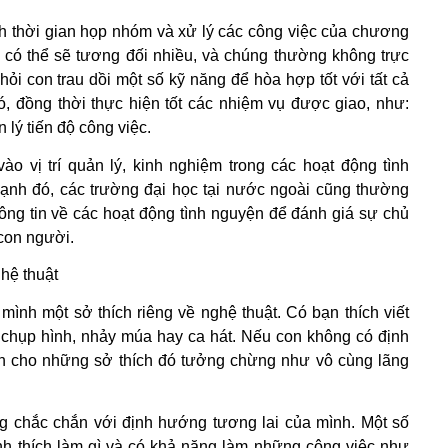
nh thời gian họp nhóm và xử lý các công việc của chương
ệc có thể sẽ tương đối nhiều, và chúng thường không trực
 hỏi con trau dồi một số kỹ năng để hòa hợp tốt với tất cả
ó, đồng thời thực hiện tốt các nhiệm vụ được giao, như:
 lý tiến độ công việc.
ào vị trí quản lý, kinh nghiệm trong các hoạt động tình
ạnh đó, các trường đại học tại nước ngoài cũng thường
ng tin về các hoạt động tình nguyện để đánh giá sự chủ
 con người.
ghệ thuật
mình một sở thích riêng về nghệ thuật. Có bạn thích viết
h, chụp hình, nhảy múa hay ca hát. Nếu con không có định
ian cho những sở thích đó tưởng chừng như vô cùng lãng
ng chắc chắn với định hướng tương lai của mình. Một số
ình thích làm gì và có khả năng làm những công việc như