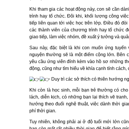
Khi tham gia các hoạt động này, con sẽ cần dà
trình hay tổ chức. Đôi khi, khối lượng công vi
tiếp liên quan tới việc học trên lớp. Điều đó đòi
các thành viên của chương trình hay tổ chức đ
giao tiếp, làm việc nhóm, đề xuất ý tưởng và quản
Sau này, đặc biệt là khi con muốn ứng tuyển v
nguyện thường sẽ là một điểm cộng lớn. Bên c
yêu cầu ứng viên đính kèm vào hồ sơ những thô
động, cũng như tìm hiểu về khía cạnh tính cách,
Duy trì các sở thích có thiên hướng n
Khi còn là học sinh, mỗi bạn trẻ thường có cho 
lách, diễn kịch, có những bạn lại thích vẽ tran
hướng theo đuổi nghệ thuật, việc dành thời g
phí thời gian.
Tuy nhiên, không phải ai ở độ tuổi mới lớn cũ
bạn còn mất rất nhiều thời gian để biết rằng m