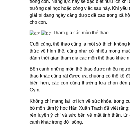
trong con. Năng lực này sẽ đặc biệt hữu ích khi 
trường đại học hoặc công việc sau này. Khi yếu t
giải trí đang ngày càng được đề cao trong xã hộ
cho con.
Tham gia các môn thể thao
Cuối cùng, thể thao cũng là một sở thích không 
thức về hình thể, cũng như có nhiều mong mu
dành thời gian tham gia các môn thể thao khác n
Bên cạnh những môn thể thao được nhiều người
thao khác cũng rất được ưa chuộng có thể kể đế
biến hơn, các con cũng thường lựa chọn đến 
Gym.
Không chỉ mang lại lợi ích về sức khỏe, trong 
bộ môn tâm lý học Hàn Xuân Trạch đã viết rằng:
rèn luyện ý chí và sức bền về mặt tinh thần, từ
cạnh khác trong đời sống.