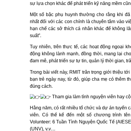
sự lựa chọn khác để phát triển kỹ năng mềm cũng 
Một số bậc phụ huynh thường cho rằng khi đã
nhất đối với các con chính là chuyên tâm vào v
hạn chế các sở thích cá nhân khác để không lã
suất”.
Tuy nhiên, trên thực tế, các hoạt động ngoại k
động không lành mạnh, đồng thời, mang lại cho 
đam mê, phát triển sự tự tin, quản lý thời gian,
Trong bài viết này, RMIT trân trọng giới thiệu t
bạn trẻ ngày nay, từ đó, giúp cha mẹ có thêm t
đúng cách.
Tham gia làm tình nguyện viên hay cộ
Hằng năm, có rất nhiều tổ chức và dự án tuyển c
viên. Có thể kể đến một số chương trình tên
Volunteer: 6 Tuần Tình Nguyện Quốc Tế (AIES
(UNV), v.v…