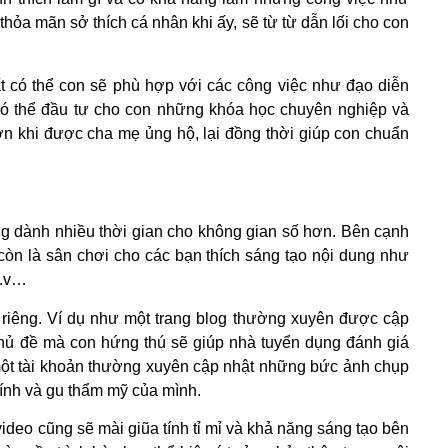
hỏa mãn sở thích cá nhân khi ấy, sẽ từ từ dẫn lối cho con
rất có thể con sẽ phù hợp với các công việc như đạo diễn
 có thể đầu tư cho con những khóa học chuyên nghiệp và
ơn khi được cha mẹ ủng hộ, lại đồng thời giúp con chuẩn
ũng dành nhiều thời gian cho không gian số hơn. Bên cạnh
 còn là sân chơi cho các bạn thích sáng tạo nội dung như
v.v…
 riêng. Ví dụ như một trang blog thường xuyên được cập
chủ đề mà con hứng thú sẽ giúp nhà tuyển dụng đánh giá
một tài khoản thường xuyên cập nhật những bức ảnh chụp
tính và gu thẩm mỹ của mình.
video cũng sẽ mài giũa tính tỉ mỉ và khả năng sáng tạo bên