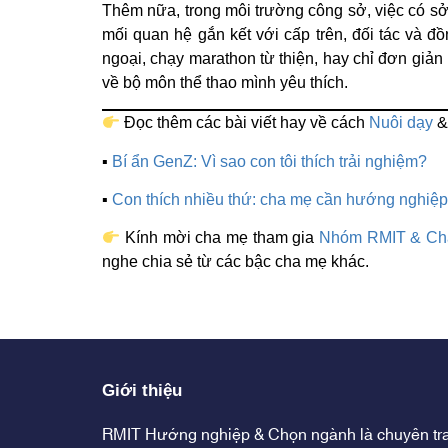
Thêm nữa, trong môi trường công sở, việc có sở
mối quan hệ gắn kết với cấp trên, đối tác và đồ
ngoại, chạy marathon từ thiện, hay chỉ đơn giản
về bộ môn thể thao mình yêu thích.
Đọc thêm các bài viết hay về cách
Nuôi dạy
▪
Bí ẩn GenZ: Vì sao con tôi thích trải nghiệm?
▪
Con thích nhiều thứ: cha mẹ cần hướng nghiệp
Kính mời cha mẹ tham gia
Nhóm RMIT & Ch
nghe chia sẻ từ các bậc cha mẹ khác.
Giới thiệu
RMIT Hướng nghiệp & Chọn ngành là chuyên tr