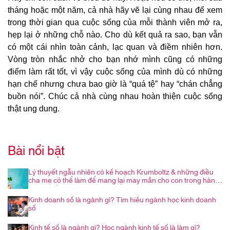
tháng hoặc một năm, cả nhà hãy vẽ lại cùng nhau để xem
trong thời gian qua cuộc sống của mỗi thành viên mở ra,
hẹp lại ở những chỗ nào. Cho dù kết quả ra sao, bạn vẫn
có một cái nhìn toàn cảnh, lạc quan và điềm nhiên hơn.
Vòng tròn nhắc nhở cho bạn nhớ mình cũng có những
điểm làm rất tốt, vì vậy cuộc sống của mình dù có những
hạn chế nhưng chưa bao giờ là “quá tệ” hay “chán chẳng
buồn nói”. Chúc cả nhà cùng nhau hoàn thiện cuộc sống
thật ung dung.
Bài nổi bật
Lý thuyết ngẫu nhiên có kế hoạch Krumboltz & những điều
cha mẹ có thể làm để mang lại may mắn cho con trong hành
trình nghề nghiệp
Kinh doanh số là ngành gì? Tìm hiểu ngành học kinh doanh
số
Kinh tế số là ngành gì? Học ngành kinh tế số là làm gì?