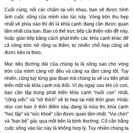
Cuối cùng, nối các chấm lại với nhau, bạn sẽ được hình
ảnh cuộc sống của mình vào lúc này. Vòng tròn thu hẹp
nhất về phía nào thì đó là khía cạnh đang cần được quan
tâm nhất của bạn. Bạn có thể trực tiếp cải thiện vấn đề này,
hoặc gián tiếp bằng cách phát triển các khía cạnh khác để
cả vòng tròn nở rộng ra thêm, tự nhiên chỗ hẹp cũng sẽ
được kéo ra theo.
Mục tiêu đường dài của chúng ta là sống sao cho vòng
tròn của mình càng nở đều và càng xa tâm càng tốt. Tuy
nhiên, cũng tuỳ từng giai đoạn mà chúng ta sẽ ưu tiên phát
triển một vài khía cạnh mà thôi. Ví dụ ngay sau khi có con,
bạn cần tập trung phát triển khía cạnh “nuôi con” nhất,
“công việc” và “sở thích” sẽ bị hẹp lại một thời gian. Hoặc
như con bạn ở thời điểm này, đang là mùa thi, khía cạnh
“học tập” và “sức khoẻ” cần được quan tâm nhất. “Vui chơi”
và “bạn bè” gác qua một bên là bình thường. Cố cân bằng
cuộc sống vào lúc này là không hợp lý. Tuy nhiên chúng ta