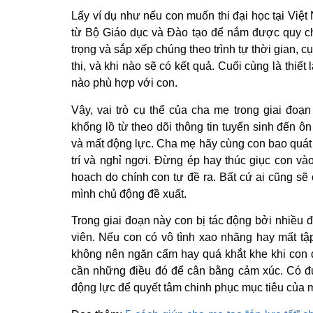
Lấy ví dụ như nếu con muốn thi đại học tại Việ
từ Bộ Giáo dục và Đào tạo để nắm được quy ch
trọng và sắp xếp chúng theo trình tự thời gian, 
thi, và khi nào sẽ có kết quả. Cuối cùng là thiết
nào phù hợp với con.
Vậy, vai trò cụ thể của cha mẹ trong giai đo
khổng lồ từ theo dõi thông tin tuyển sinh đến ô
và mất động lực. Cha mẹ hãy cùng con bao quát 
trí và nghỉ ngơi. Đừng ép hay thúc giục con và
hoạch do chính con tự đề ra. Bất cứ ai cũng sẽ
mình chủ động đề xuất.
Trong giai đoạn này con bị tác động bởi nhiều 
viên. Nếu con có vô tình xao nhãng hay mất tậ
không nên ngăn cấm hay quá khắt khe khi con d
cần những điều đó để cân bằng cảm xúc. Có 
động lực để quyết tâm chinh phục mục tiêu của 