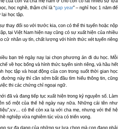
 hệ của con và cha mẹ nằm ở chỗ con có rất nhiều sự lựa
ọc, học nghề, thậm chí là “
gap year
” – nghỉ học 1 năm để
 lại học tập.
ự thay đổi so với trước kia, con có thể thi tuyển hoặc nộp
lập, tại Việt Nam hiện nay cũng có sự xuất hiện của nhiều
o cử nhân uy tín, chất lượng với hình thức xét tuyển riêng
iều bạn trẻ ngày nay lại chọn phương án đi du học. Mỗi
chế về học bổng và hình thức tuyển sinh riêng, và hầu hết
nh học tập và hoạt động của con trong suốt thời gian học
đường này thì cần sớm bắt đầu tìm hiểu thông tin, cũng
iệc thi các chứng chỉ ngoại ngữ.
i đã và đang tiếp tục xuất hiện trong kỷ nguyên số. Làm
tiên số một của thế hệ ngày nay nữa. Những cái tên như
 liệu”,v.v… có thể còn xa lạ với cha mẹ, nhưng với thế hệ
ghề nghiệp vừa nghiêm túc vừa có triển vọng.
 trong sự đa dạng của những sự lựa chọn mà con đang phải