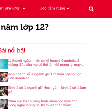
ám phá RMIT
Góc cảm hứng
 năm lớp 12?
Bài nổi bật
Lý thuyết ngẫu nhiên có kế hoạch Krumboltz &
những điều cha mẹ có thể làm để mang lại may
mắn cho con trong hành trình nghề nghiệp
Kinh doanh số là ngành gì? Tìm hiểu ngành học
kinh doanh số
Kinh tế số là ngành gì? Học ngành kinh tế số là làm
gì?
Phân biệt ba chương trình Khoa học máy tính,
Công nghệ thông tin, Kỹ thuật phần mềm