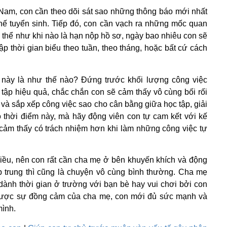
t Nam, con cần theo dõi sát sao những thông báo mới nhất
ế tuyển sinh. Tiếp đó, con cần vạch ra những mốc quan
cụ thể như khi nào là hạn nộp hồ sơ, ngày bao nhiêu con sẽ
 lập thời gian biểu theo tuần, theo tháng, hoặc bất cứ cách
ạn này là như thế nào? Đứng trước khối lượng công việc
n tập hiệu quả, chắc chắn con sẽ cảm thấy vô cùng bối rối
và sắp xếp công việc sao cho cân bằng giữa học tập, giải
o thời điểm này, mà hãy động viên con tự cam kết với kế
 cảm thấy có trách nhiệm hơn khi làm những công việc tự
điều, nên con rất cần cha mẹ ở bên khuyến khích và động
p trung thì cũng là chuyện vô cùng bình thường. Cha mẹ
ành thời gian ở trường với bạn bè hay vui chơi bởi con
được sự đồng cảm của cha mẹ, con mới đủ sức mạnh và
mình.