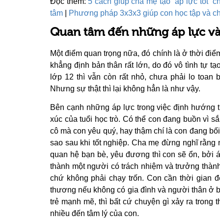
Đọc thêm:
5 cách giúp cha mẹ tạo “áp lực tốt” c
tâm
|
Phương pháp 3x3x3 giúp con học tập và ch
Quan tâm đến những áp lực và
Một điểm quan trọng nữa, đó chính là ở thời đi
khẳng định bản thân rất lớn, do đó vô tình tự t
lớp 12 thì vẫn còn rất nhỏ, chưa phải lo toan 
Nhưng sự thật thì lại không hẳn là như vậy.
Bên cạnh những áp lực trong việc định hướng tư
xúc của tuổi học trò. Có thể con đang buồn vì 
cô mà con yêu quý, hay thậm chí là con đang bối 
sao sau khi tốt nghiệp. Cha mẹ đừng nghĩ rằng
quan hệ bạn bè, yêu đương thì con sẽ ổn, bởi áp
thành một người có trách nhiệm và trưởng thành
chứ không phải chạy trốn. Con cần thời gian đ
thương nếu không có gia đình và người thân ở b
trẻ mạnh mẽ, thì bất cứ chuyện gì xảy ra trong
nhiều đến tâm lý của con.