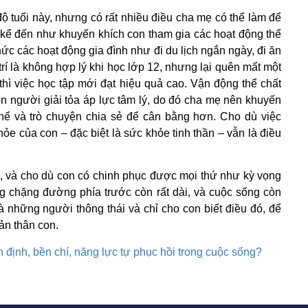
ộ tuổi này, nhưng có rất nhiều điều cha mẹ có thể làm để
ể kể đến như khuyến khích con tham gia các hoạt động thể
hức các hoạt động gia đình như đi du lịch ngắn ngày, đi ăn
trí là không hợp lý khi học lớp 12, nhưng lại quên mất một
 thì việc học tập mới đạt hiệu quả cao. Vận động thể chất
on người giải tỏa áp lực tâm lý, do đó cha mẹ nên khuyến
thể và trò chuyện chia sẻ để cân bằng hơn. Cho dù việc
hỏe của con – đặc biệt là sức khỏe tinh thần – vẫn là điều
g, và cho dù con có chinh phục được mọi thứ như kỳ vọng
ng chặng đường phía trước còn rất dài, và cuộc sống còn
 những người thông thái và chỉ cho con biết điều đó, để
ản thân con.
n định, bền chí, năng lực tự phục hồi trong cuộc sống?