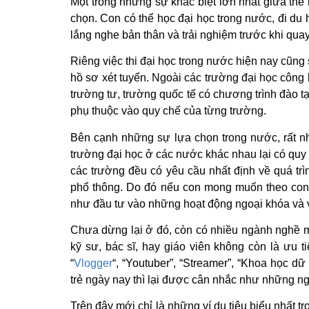
Một trong những sự khác biệt lớn nhất giữa thế
chọn. Con có thể học đại học trong nước, đi du h
lắng nghe bản thân và trải nghiệm trước khi quay
Riêng việc thi đại học trong nước hiện nay cũng s
hồ sơ xét tuyển. Ngoài các trường đại học công 
trường tư, trường quốc tế có chương trình đào tạ
phụ thuộc vào quy chế của từng trường.
Bên cạnh những sự lựa chọn trong nước, rất nh
trường đại học ở các nước khác nhau lại có quy 
các trường đều có yêu cầu nhất định về quá trì
phổ thông. Do đó nếu con mong muốn theo con 
như đầu tư vào những hoạt động ngoại khóa và v
Chưa dừng lại ở đó, còn có nhiều ngành nghề mớ
kỹ sư, bác sĩ, hay giáo viên không còn là ưu 
“
Vlogger
“, “Youtuber”, “Streamer”, “Khoa học dữ
trẻ ngày nay thì lại được cân nhắc như những n
Trên đây mới chỉ là những ví dụ tiêu biểu nhất