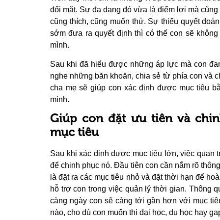
đối mặt. Sự đa dạng đó vừa là điểm lợi mà cũng v
cũng thích, cũng muốn thử. Sự thiếu quyết đoán
sớm đưa ra quyết định thì có thể con sẽ không
mình.
Sau khi đã hiểu được những áp lực mà con đang
nghe những băn khoăn, chia sẻ từ phía con và c
cha mẹ sẽ giúp con xác định được mục tiêu bằ
mình.
Giúp con đặt ưu tiên và chi
mục tiêu
Sau khi xác định được mục tiêu lớn, việc quan tr
để chinh phục nó. Đầu tiên con cần nắm rõ thông 
là đặt ra các mục tiêu nhỏ và đặt thời hạn để ho
hỗ trợ con trong việc quản lý thời gian. Thông q
càng ngày con sẽ càng tới gần hơn với mục tiê
nào, cho dù con muốn thi đại học, du học hay gap