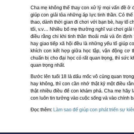
Cha mẹ không thể thay con xử lý mọi vấn đề ở đ
giúp con giải tỏa những áp lực tinh thần. Có th
thao, dành thời gian đi chơi với bạn bè, hay tổ c
tối, v.v… Nhiều bố mẹ thường nghĩ vui chơi giải 
điều rằng chi khi tinh thần thoải mái và ổn định
hay giao tiếp xã hội đều là những yếu tố giúp c
khích con kết hợp giữa học tập, vận động cơ 
chuẩn bị cho đại học có rất quan trọng, thì sức k
quan trọng nhất.
Bước lên tuổi 18 là dấu mốc vô cùng quan trọn
hay không, thì con cần nhớ thật kỹ một điều rằ
thật nhiều điều để con khám phá. Cha mẹ hãy là
con luôn tin tưởng vào cuộc sống và vào chính b
Đọc thêm:
Làm sao để giúp con phát triển sự kiê