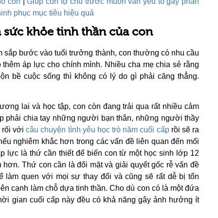
ho con
|
Giúp con tự chủ trước muôn vàn yếu tố gây phân
inh phục mục tiêu hiệu quả
 sức khỏe tinh thần của con
ểm sắp bước vào tuổi trưởng thành, con thường có nhu cầu
ạo thêm áp lực cho chính mình. Nhiều cha mẹ chia sẻ rằng
bộn bề cuộc sống thì không có lý do gì phải căng thẳng.
ơng lai và học tập, con còn đang trải qua rất nhiều cảm
sắp phải chia tay những người bạn thân, những người thầy
rối với
câu chuyện tình yêu học trò năm cuối cấp
rồi sẽ ra
 nếu nghiêm khắc hơn trong các vấn đề liên quan đến mối
 lực là thứ cần thiết để biến con từ một học sinh lớp 12
 hơn. Thứ con cần là đối mặt và giải quyết gốc rễ vấn đề
ể làm quen với mọi sự thay đổi và cũng sẽ rất dễ bị tổn
ên cạnh làm chỗ dựa tinh thần. Cho dù con có là một đứa
 thời gian cuối cấp này đều có khả năng gây ảnh hưởng ít