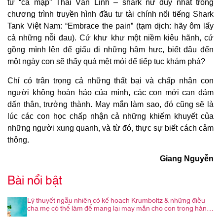
từ “cá mập” Thái Vân Linh – shark nữ duy nhất trong
chương trình truyền hình đầu tư tài chính nổi tiếng Shark
Tank Việt Nam: “Embrace the pain” (tạm dịch: hãy ôm lấy
cả những nỗi đau). Cứ khư khư một niềm kiêu hãnh, cứ
gồng mình lên để giấu đi những hậm hực, biết đâu đến
một ngày con sẽ thấy quá mệt mỏi để tiếp tục khám phá?
Chỉ có trân trọng cả những thất bại và chấp nhận con
người không hoàn hảo của mình, các con mới can đảm
dấn thân, trưởng thành. May mắn làm sao, đó cũng sẽ là
lúc các con học chấp nhận cả những khiếm khuyết của
những người xung quanh, và từ đó, thực sự biết cách cảm
thông.
Giang Nguyễn
Bài nổi bật
Lý thuyết ngẫu nhiên có kế hoạch Krumboltz & những điều
cha mẹ có thể làm để mang lại may mắn cho con trong hành
trình nghề nghiệp