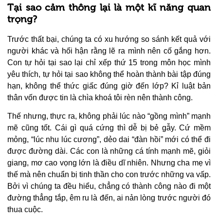
Tại sao cảm thông lại là một kĩ năng quan
trọng?
Trước thất bại, chúng ta có xu hướng so sánh kết quả với
người khác và hối hận rằng lẽ ra mình nên cố gắng hơn.
Con tự hỏi tại sao lại chỉ xếp thứ 15 trong môn học mình
yêu thích, tự hỏi tại sao không thể hoàn thành bài tập đúng
hạn, không thể thức giấc đúng giờ đến lớp? Kỉ luật bản
thân vốn được tin là chìa khoá tôi rèn nên thành công.
Thế nhưng, thực ra, không phải lúc nào “gồng mình” mạnh
mẽ cũng tốt. Cái gì quá cứng thì dễ bị bẻ gẫy. Cứ mềm
mỏng, “lúc nhu lúc cương”, dẻo dai “đàn hồi” mới có thể đi
được đường dài. Các con là những cá tính mạnh mẽ, giỏi
giang, mơ cao vọng lớn là điều dĩ nhiên. Nhưng cha mẹ vì
thế mà nên chuẩn bị tinh thần cho con trước những va vấp.
Bởi vì chúng ta đều hiểu, chẳng có thành công nào đi một
đường thẳng tắp, êm ru là đến, ai nản lòng trước người đó
thua cuộc.