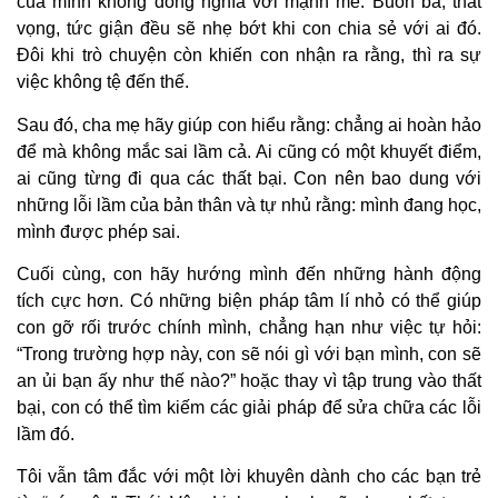
của mình không đồng nghĩa với mạnh mẽ. Buồn bã, thất
vọng, tức giận đều sẽ nhẹ bớt khi con chia sẻ với ai đó.
Đôi khi trò chuyện còn khiến con nhận ra rằng, thì ra sự
việc không tệ đến thế.
Sau đó, cha mẹ hãy giúp con hiểu rằng: chẳng ai hoàn hảo
để mà không mắc sai lầm cả. Ai cũng có một khuyết điểm,
ai cũng từng đi qua các thất bại. Con nên bao dung với
những lỗi lầm của bản thân và tự nhủ rằng: mình đang học,
mình được phép sai.
Cuối cùng, con hãy hướng mình đến những hành động
tích cực hơn. Có những biện pháp tâm lí nhỏ có thể giúp
con gỡ rối trước chính mình, chẳng hạn như việc tự hỏi:
“Trong trường hợp này, con sẽ nói gì với bạn mình, con sẽ
an ủi bạn ấy như thế nào?” hoặc thay vì tập trung vào thất
bại, con có thể tìm kiếm các giải pháp để sửa chữa các lỗi
lầm đó.
Tôi vẫn tâm đắc với một lời khuyên dành cho các bạn trẻ