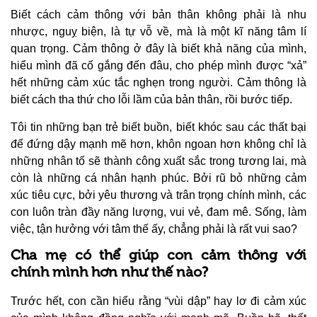
Biết cách cảm thông với bản thân không phải là nhu
nhược, nguỵ biện, là tự vỗ về, mà là một kĩ năng tâm lí
quan trọng. Cảm thông ở đây là biết khả năng của mình,
hiểu mình đã cố gắng đến đâu, cho phép mình được “xả”
hết những cảm xúc tắc nghẹn trong người. Cảm thông là
biết cách tha thứ cho lỗi lầm của bản thân, rồi bước tiếp.
Tôi tin những bạn trẻ biết buồn, biết khóc sau các thất bại
để đứng dậy mạnh mẽ hơn, khôn ngoan hơn không chỉ là
những nhân tố sẽ thành công xuất sắc trong tương lai, mà
còn là những cá nhân hạnh phúc. Bởi rũ bỏ những cảm
xúc tiêu cực, bởi yêu thương và trân trọng chính mình, các
con luôn tràn đầy năng lượng, vui vẻ, đam mê. Sống, làm
việc, tận hưởng với tâm thế ấy, chẳng phải là rất vui sao?
Cha mẹ có thể giúp con cảm thông với
chính mình hơn như thế nào?
Trước hết, con cần hiểu rằng “vùi dập” hay lơ đi cảm xúc