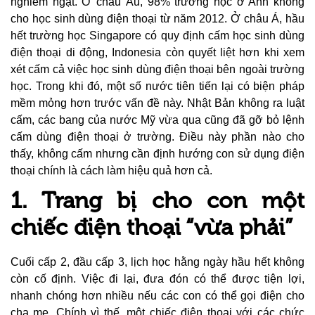
nghiêm ngặt.
Ở châu Âu, 98% trường học ở Anh không
cho học sinh dùng điện thoại từ năm 2012. Ở châu Á, hầu
hết trường học Singapore có quy định cấm học sinh dùng
điện thoại di động, Indonesia còn quyết liệt hơn khi xem
xét cấm cả việc học sinh dùng điện thoại bên ngoài trường
học. Trong khi đó, một số nước tiên tiến lại có biện pháp
mềm mỏng hơn trước vấn đề này. Nhật Bản không ra luật
cấm, các bang của nước Mỹ vừa qua cũng đã gỡ bỏ lệnh
cấm dùng điện thoại ở trường. Điều này phần nào cho
thấy, không cấm nhưng cần định hướng con sử dụng điện
thoại chính là cách làm hiệu quả hơn cả.
1. Trang bị cho con một
chiếc điện thoại “vừa phải”
Cuối cấp 2, đầu cấp 3, lịch học hằng ngày hầu hết không
còn cố định. Việc đi lại, đưa đón có thể được tiện lợi,
nhanh chóng hơn nhiều nếu các con có thể gọi điện cho
cha mẹ. Chính vì thế, một chiếc điện thoại với các chức