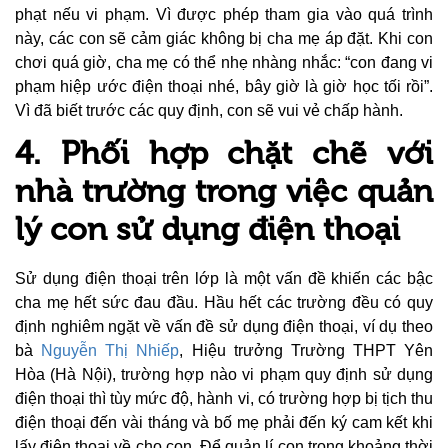
phạt nếu vi phạm. Vì được phép tham gia vào quá trình
này, các con sẽ cảm giác không bị cha mẹ áp đặt. Khi con
chơi quá giờ, cha mẹ có thể nhẹ nhàng nhắc: “con đang vi
phạm hiệp ước điện thoại nhé, bây giờ là giờ học tối rồi”.
Vì đã biết trước các quy định, con sẽ vui vẻ chấp hành.
4. Phối hợp chặt chẽ với
nhà trường trong việc quản
lý con sử dụng điện thoại
Sử dụng điện thoại trên lớp là một vấn đề khiến các bậc
cha mẹ hết sức đau đầu. Hầu hết các trường đều có quy
định nghiêm ngặt về vấn đề sử dụng điện thoại, ví dụ theo
bà
Nguyễn Thị Nhiếp
, Hiệu trưởng Trường THPT Yên
Hòa (Hà Nội), trường hợp nào vi phạm quy định sử dụng
điện thoại thì tùy mức độ, hành vi, có trường hợp bị tịch thu
điện thoại đến vài tháng và bố mẹ phải đến ký cam kết khi
lấy điện thoại về cho con. Để quản lí con trong khoảng thời