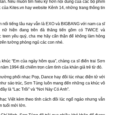
ản. Nếu muốn tìm hiểu kỹ hơn nội dung của các bộ phim
 của Kites.vn hay website Kênh 14, những trang thông tin
 nổi tiếng lâu nay vẫn là EXO và BIGBANG với nam ca sĩ
 nữ hiện đang trên đà thăng tiến gồm có TWICE và
teen yêu quý, cha mẹ hãy cẩn thận để không làm hỏng
trên tường phòng ngủ các con nhé.
a khúc “Em của ngày hôm qua”, chàng ca sĩ điển trai Sơn
năm 1994 đã chiếm trọn cảm tình của khán giả trẻ từ đó.
thường phối nhạc Pop, Dance hay đôi lúc nhạc điện tử với
 như sáo trúc, Sơn Tùng luôn mang đến những ca khúc vô
 đây là “Lạc Trôi” và “Nơi Này Có Anh”.
hạc Việt kèm theo tính cách đôi lúc ngổ ngáo nhưng vẫn
 tuổi mới lớn.