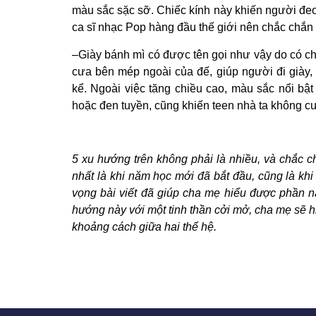
màu sắc sặc sỡ. Chiếc kính này khiến người đeo n
ca sĩ nhạc Pop hàng đầu thế giới nên chắc chắn 
–Giày bánh mì có được tên gọi như vậy do có c
cưa bên mép ngoài của đế, giúp người đi giày,
kể. Ngoài việc tăng chiều cao, màu sắc nổi bậ
hoặc đen tuyền, cũng khiến teen nhà ta không cư
5 xu hướng trên không phải là nhiều, và chắc ch
nhất là khi năm học mới đã bắt đầu, cũng là khi 
vọng bài viết đã giúp cha mẹ hiểu được phần n
hướng này với một tinh thần cởi mở, cha mẹ sẽ hi
khoảng cách giữa hai thế hệ.