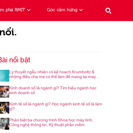
ám phá RMIT
Góc cảm hứng
nổi.
Bài nổi bật
Lý thuyết ngẫu nhiên có kế hoạch Krumboltz &
những điều cha mẹ có thể làm để mang lại may
mắn cho con trong hành trình nghề nghiệp
Kinh doanh số là ngành gì? Tìm hiểu ngành học
kinh doanh số
Kinh tế số là ngành gì? Học ngành kinh tế số là làm
gì?
Phân biệt ba chương trình Khoa học máy tính,
Công nghệ thông tin, Kỹ thuật phần mềm