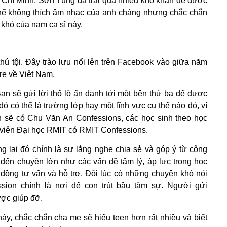
ồ Chí Minh, Sơn Tùng đã trải qua nhiều khó khăn để được
thể không thích âm nhạc của anh chàng nhưng chắc chắn
u khó của nam ca sĩ này.
 thú tội. Đây trào lưu nổi lên trên Facebook vào giữa năm
re về Việt Nam.
ạn sẽ gửi lời thổ lộ ẩn danh tới một bên thứ ba để được
 có thể là trường lớp hay một lĩnh vực cụ thể nào đó, ví
sẽ có Chu Văn An Confessions, các học sinh theo học
viên Đại học RMIT có RMIT Confessions.
g lại đó chính là sự lắng nghe chia sẻ và góp ý từ cộng
đến chuyện lớn như các vấn đề tâm lý, áp lực trong học
 đồng tư vấn và hỗ trợ. Đôi lúc có những chuyện khó nói
ssion chính là nơi để con trút bầu tâm sự. Người gửi
ược giúp đỡ.
ày, chắc chắn cha mẹ sẽ hiểu teen hơn rất nhiều và biết