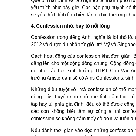
Quê ở Thái Bình và lập nghiệp tại thành phố H
yêu thích như bây giờ. Các bậc phụ huynh có 
sẽ yêu thích tính tình hiền lành, chịu thương chị
4. Confession nhỏ, bày tỏ nỗi lòng
Confession trong tiếng Anh, nghĩa là lời thổ lộ,
2012 và được du nhập từ giới trẻ Mỹ và Singapo
Cách hoạt động của confession khá đơn giản. B
đăng lên cho một cộng đồng chung. Cộng đồng đó
dụ như các học sinh trường THPT Chu Văn An 
trường Amsterdam sẽ có Ams Confessions, sinh 
Những điều tuyệt vời mà confession có thể man
đồng. Từ chuyện nho nhỏ như tình cảm học trò 
tập hay từ phía gia đình, đều có thể được cộng
các con không biết tâm sự cùng ai thì confe
confession sẽ không cảm thấy cô đơn và luôn đ
Nếu dành thời gian vào đọc những confession n