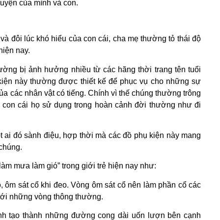
uyện của mình và con.
h và đôi lúc khó hiểu của con cái, cha mẹ thường tỏ thái độ
hiện nay.
ường bị ảnh hưởng nhiều từ các hãng thời trang tên tuổi
 kiện này thường được thiết kế để phục vụ cho những sự
của các nhân vật có tiếng. Chính vì thế chúng thường trông
hi con cái họ sử dụng trong hoàn cảnh đời thường như đi
ột ai đó sành điệu, hợp thời mà các đồ phụ kiện này mang
 chúng.
“làm mưa làm gió” trong giới trẻ hiện nay như:
, ôm sát cổ khi đeo. Vòng ôm sát cổ nên làm phần cổ các
 với những vòng thông thường.
ính tạo thành những đường cong dài uốn lượn bên cạnh