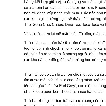
Là sự kết hợp giữa vị trà đa dạng với các loại s
sữa chiếm trọn cảm tình của tuổi mới lớn. Khôn
bạn trẻ đang xếp hàng chờ mua. Các bậc phụ hu
các khu vực trường học, sẽ thấy các thương hi
Thé, Gong Cha, Chago, Ding Tea, Toco Toco và 
Vì sao các teen lại mê mẩn món đồ uống mà cha 
Thứ nhất, các quán trà sữa luôn được thiết kế đ
teen chụp hình check-in rồi khoe trên mạng xã hội
để thể hiện rằng mình là những người đầu tiên đ
các khu dân cư đông đúc và trường học nên tự nhi
Thứ hai, có vô vàn lựa chọn cho một cốc trà sữa 
tìm được một cốc trà sữa cho riêng mình. Một an
tên rất ngầu “trà sữa Earl Grey”, còn một cô nàn
phủ, không quên kèm theo thật nhiều trân châu.
Thứ ba, không chỉ bán trà, các cửa hàng còn có 