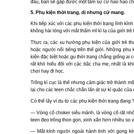
đâu, bạn sẽ gặp được một tâm sự cứ hao hao ch
5. Phụ kiện thời trang, dị nhưng cứ mang.
Khi tiếp xúc với các phụ kiện thời trang lỉnh kỉn
không hài lòng với mắt thẩm mĩ kì lạ của giới trẻ 
Thực ra, các xu hướng phụ kiện của giới trẻ th
hoặc người nổi tiếng trên thế giới. Những phụ
kiện đặc biệt hoặc gu thời trang chẳng giống ai 
rất khó hiểu đối với các bậc cha mẹ, nhất là k
chơi hay đi học.
Trông kì cục là thế nhưng cảm giác trở thành m
lại cho các teen chắc chắn lấn át sự kì quặc của
Có thể lấy ví dụ từ các phụ kiện thời trang đang 
— Vòng cổ choker siêu mảnh, là vòng cổ rất nhỏ
teen đeo trông thon gọn, xinh xắn hơn nhiều so
— Mắt kính người ngoài hành tinh với gọng k