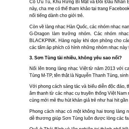
Cô Ưu Tú, Khu Rừng Bí Mật và Đối Đầu Nhân B
này, cha mẹ có thể tham khảo tại trang Facebook
nổi tiếng dành cho giới trẻ.
Còn về làng nhạc Hàn Quốc, các nhóm nhạc nam
G-Dragon làm trưởng nhóm. Các nhóm nhạc
BLACKPINK. Hàng ngày khi dọn phòng cho các 
các tấm áp phích có hình những nhóm nhạc này 
3. Sơn Tùng tài nhiều, không yêu sao nổi?
Nổi lên trong làng nhạc Việt từ năm 2013 với c
Tùng M-TP, tên thật là Nguyễn Thanh Tùng, sinh 
Với phong cách sáng tác và biểu diễn độc đáo, 
âm thanh từ các nhạc cụ truyền thống Việt Nam
cùng mới mẻ thu hút khán giả trẻ như hai hit gần
Phong cách nhạc có một không hai trong làng n
dễ thương giúp Sơn Tùng luôn được lòng các fan