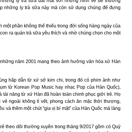
ay những ly trà sữa bắt mắt với những hình vẽ dễ thương
tập những ly trà sữa này mà còn sử dụng chúng để đựng
nh một phần không thể thiếu trong đời sống hàng ngày của
 con ra quán trà sữa yêu thích và nhờ chúng chọn cho một
 những năm 2001 mang theo ảnh hưởng văn hóa xứ Hàn
cùng hấp dẫn từ xứ sở kim chi, trong đó có phim ảnh như
cụm từ Korean Pop Music hay nhạc Pop của Hàn Quốc),
à tài năng từ xứ Hàn đã hoàn toàn chinh phục giới trẻ. Họ
i vẻ ngoài không tì vết, phong cách ăn mặc thời thượng,
u và thêm một chút “gia vị bí mật” của Hàn Quốc mà làng
trẻ theo dõi thường xuyên trong tháng 9/2017 gồm có Quý