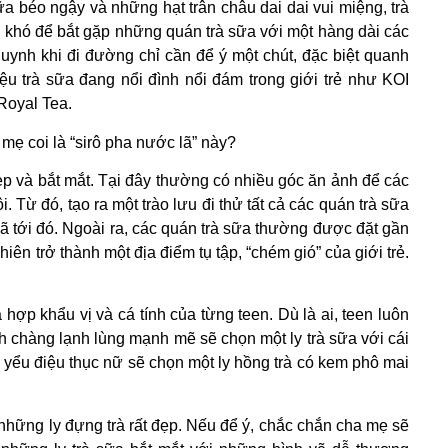
ữa béo ngậy và những hạt trân châu dai dai vui miệng, trà
g khó để bắt gặp những quán trà sữa với một hàng dài các
ynh khi đi đường chỉ cần để ý một chút, đặc biệt quanh
ệu trà sữa đang nổi đình nổi đám trong giới trẻ như KOI
Royal Tea.
mẹ coi là “sirô pha nước lã” này?
ẹp và bắt mắt. Tại đây thường có nhiều góc ăn ảnh để các
. Từ đó, tạo ra một trào lưu đi thử tất cả các quán trà sữa
ã tới đó. Ngoài ra, các quán trà sữa thường được đặt gần
ên trở thành một địa điểm tụ tập, “chém gió” của giới trẻ.
hợp khẩu vị và cá tính của từng teen. Dù là ai, teen luôn
h chàng lạnh lùng mạnh mẽ sẽ chọn một ly trà sữa với cái
g yểu điệu thục nữ sẽ chọn một ly hồng trà có kem phô mai
những ly đựng trà rất đẹp. Nếu để ý, chắc chắn cha mẹ sẽ