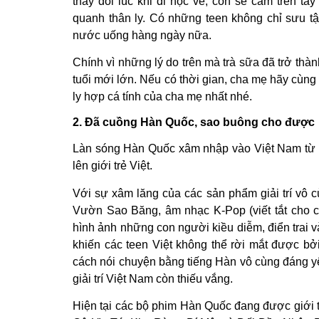
thấy đôi lúc khi đi học về, con sẽ cầm trên t
quanh thân ly. Có những teen không chỉ sưu 
nước uống hàng ngày nữa.
Chính vì những lý do trên mà trà sữa đã trở thà
tuổi mới lớn. Nếu có thời gian, cha mẹ hãy cùng
ly hợp cá tính của cha mẹ nhất nhé.
2. Đã cuồng Hàn Quốc, sao buông cho được
Làn sóng Hàn Quốc xâm nhập vào Việt Nam từ
lên giới trẻ Việt.
Với sự xâm lăng của các sản phẩm giải trí vô 
Vườn Sao Băng, âm nhạc K-Pop (viết tắt cho 
hình ảnh những con người kiều diễm, điển trai v
khiến các teen Việt không thể rời mắt được bở
cách nói chuyện bằng tiếng Hàn vô cùng đáng yê
giải trí Việt Nam còn thiếu vắng.
Hiện tại các bộ phim Hàn Quốc đang được giới 