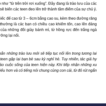
hư “từ trên trời rơi xuống”. Đây đang là trào lưu của các
sẽ biến các teen đeo lên trở thành tâm điểm của sự chú ý.
hiếc đế cao từ 3 – 6cm bằng cao su, kèm theo đường răng
 thường là các bạn có chiều cao khiếm tốn, cao lên đáng
t của những đôi giày bánh mì, từ hồng rực đến trắng ngà
ỡng lại nổi.
ắn những trào lưu mới sẽ tiếp tục nổi lên trong tương lai
teen gặp lại bạn bè sau kỳ nghỉ hè. Tuy nhiên, tác giả hy
ào cuộc sống của teen hiện này. Khi tiếp nhận những xu
ểu hơn và có tiếng nói chung cùng con cái, từ đó rút ngắn