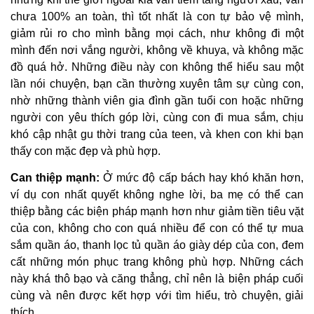
chưa 100% an toàn, thì tốt nhất là con tự bảo vệ mình,
giảm rủi ro cho mình bằng mọi cách, như không đi một
mình đến nơi vắng người, không về khuya, và không mặc
đồ quá hở. Những điều này con không thể hiểu sau một
lần nói chuyện, bạn cần thường xuyên tâm sự cùng con,
nhờ những thành viên gia đình gần tuổi con hoặc những
người con yêu thích góp lời, cùng con đi mua sắm, chịu
khó cập nhật gu thời trang của teen, và khen con khi bạn
thấy con mặc đẹp và phù hợp.
Can thiệp mạnh:
Ở mức độ cấp bách hay khó khăn hơn,
ví dụ con nhất quyết không nghe lời, ba mẹ có thể can
thiệp bằng các biện pháp mạnh hơn như giảm tiền tiêu vặt
của con, không cho con quá nhiều để con có thể tự mua
sắm quần áo, thanh lọc tủ quần áo giày dép của con, đem
cất những món phục trang không phù hợp. Những cách
này khá thô bạo và căng thẳng, chỉ nên là biện pháp cuối
cùng và nên được kết hợp với tìm hiểu, trò chuyện, giải
thích.