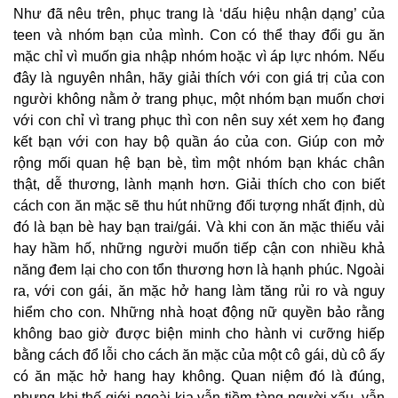
Như đã nêu trên, phục trang là ‘dấu hiệu nhận dạng’ của
teen và nhóm bạn của mình. Con có thể thay đổi gu ăn
mặc chỉ vì muốn gia nhập nhóm hoặc vì áp lực nhóm. Nếu
đây là nguyên nhân, hãy giải thích với con giá trị của con
người không nằm ở trang phục, một nhóm bạn muốn chơi
với con chỉ vì trang phục thì con nên suy xét xem họ đang
kết bạn với con hay bộ quần áo của con. Giúp con mở
rộng mối quan hệ bạn bè, tìm một nhóm bạn khác chân
thật, dễ thương, lành mạnh hơn. Giải thích cho con biết
cách con ăn mặc sẽ thu hút những đối tượng nhất định, dù
đó là bạn bè hay bạn trai/gái. Và khi con ăn mặc thiếu vải
hay hầm hố, những người muốn tiếp cận con nhiều khả
năng đem lại cho con tổn thương hơn là hạnh phúc. Ngoài
ra, với con gái, ăn mặc hở hang làm tăng rủi ro và nguy
hiểm cho con. Những nhà hoạt động nữ quyền bảo rằng
không bao giờ được biện minh cho hành vi cưỡng hiếp
bằng cách đổ lỗi cho cách ăn mặc của một cô gái, dù cô ấy
có ăn mặc hở hang hay không. Quan niệm đó là đúng,
nhưng khi thế giới ngoài kia vẫn tiềm tàng người xấu, vẫn