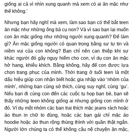
giống ai cả vì nhìn xung quanh mà xem có ai ăn mặc như
thế không.’
Nhưng bạn hãy nghĩ mà xem, làm sao bạn có thể bắt teen
ăn mặc như những ông bà cụ non? Và vì sao bạn lại muốn
con ăn mặc giống như những người xung quanh? Để làm
gì? Ăn mặc giống người có quan trọng bằng sự tự tin và
niềm vui của con không? Bạn chỉ nên can thiệp khi sự
khác người đó gây nguy hiểm cho con, ví dụ con ăn mặc
hở hang, khiêu khích. Bằng không, hãy để con được lựa
chọn trang phục của mình. Thời trang ở tuổi teen là một
dấu hiệu giúp con nhận biết hoặc gia nhập vào ‘nhóm của
mình’, những bạn cùng sở thích, cùng suy nghĩ, cùng ‘gu’.
Nếu bạn đi cùng con đến các cuộc tụ họp bạn bè, bạn sẽ
thấy những teen không giống ai nhưng giống con mình ở
đó. Ví dụ một nhóm các bạn trai thích mặc jeans rách hoặc
áo thun in chữ to đùng, hoặc các bạn gái chỉ mặc áo
hoodie hoặc áo thun rộng thùng thình với quần thật ngắn.
Người lớn chúng ta có thể không câu nệ chuyện ăn mặc,