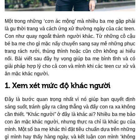
Một trong những ‘cơn ác mộng’ mà nhiều ba mẹ gặp phải
là gu thời trang và cách ứng xử thường ngày của các teen.
Con như quay ngoắt thành người khác. Từ những cô cậu
bé ba mẹ cho gì mặc nấy chuyển sang say mê những phục
trang rách rưới, thùng thình hoặc cũn cỡn không ai hiểu
nổi. Bài viết sau đây hy vọng giúp ba mẹ bình tĩnh và có
giải pháp hợp lý cho cả con và mình khi các teen cư xử và
ăn mặc khác người.
1. Xem xét mức độ khác người
Đây là bước quan trọng nhất vì nó giúp bạn quyết định
sáng suốt, tránh gây ra căng thẳng và đẩy con ra xa không
cần thiết. “Khác người” ở đây là khác ai? Nhiều ba mẹ bảo
con ăn mặc khác người, nhưng thực ra chỉ là khác gu của
mình. Một số ba mẹ khác thì đặt tiêu chuẩn dựa trên những
gì mình hay thấy hàng ngày, và kết luận con mình ‘không