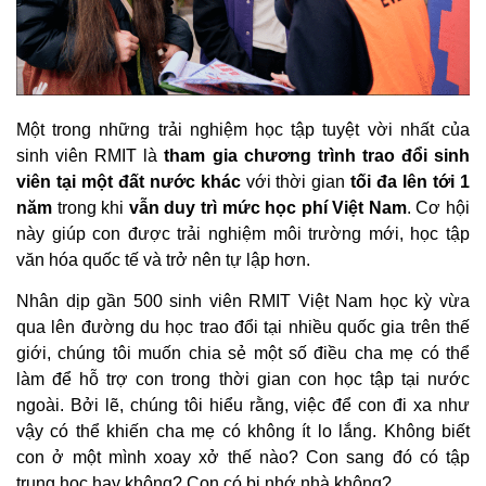
Một trong những trải nghiệm học tập tuyệt vời nhất của
sinh viên RMIT là
tham gia chương trình trao đổi sinh
viên tại một đất nước khác
với thời gian
tối đa lên tới 1
năm
trong khi
vẫn duy trì mức học phí Việt Nam
. Cơ hội
này giúp con được trải nghiệm môi trường mới, học tập
văn hóa quốc tế và trở nên tự lập hơn.
Nhân dịp gần 500 sinh viên RMIT Việt Nam học kỳ vừa
qua lên đường du học trao đổi tại nhiều quốc gia trên thế
giới, chúng tôi muốn chia sẻ một số điều cha mẹ có thể
làm để hỗ trợ con trong thời gian con học tập tại nước
ngoài. Bởi lẽ, chúng tôi hiểu rằng, việc để con đi xa như
vậy có thể khiến cha mẹ có không ít lo lắng. Không biết
con ở một mình xoay xở thế nào? Con sang đó có tập
trung học hay không? Con có bị nhớ nhà không?..