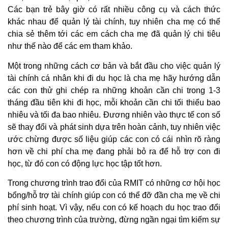
Các bạn trẻ bây giờ có rất nhiều công cụ và cách thức
khác nhau để quản lý tài chính, tuy nhiên cha mẹ có thể
chia sẻ thêm tới các em cách cha mẹ đã quản lý chi tiêu
như thế nào để các em tham khảo.
Một trong những cách cơ bản và bắt đầu cho việc quản lý
tài chính cá nhân khi đi du học là cha mẹ hãy hướng dẫn
các con thử ghi chép ra những khoản cần chi trong 1-3
tháng đầu tiên khi đi học, mỗi khoản cần chi tối thiểu bao
nhiêu và tối đa bao nhiêu. Đương nhiên vào thực tế con số
sẽ thay đổi và phát sinh dựa trên hoàn cảnh, tuy nhiên việc
ước chừng được số liệu giúp các con có cái nhìn rõ ràng
hơn về chi phí cha mẹ đang phải bỏ ra để hỗ trợ con đi
học, từ đó con có động lực học tập tốt hơn.
Trong chương trình trao đổi của RMIT có những cơ hội học
bổng/hỗ trợ tài chính giúp con có thể đỡ đần cha mẹ về chi
phí sinh hoạt. Vì vậy, nếu con có kế hoạch du học trao đổi
theo chương trình của trường, đừng ngần ngại tìm kiếm sự