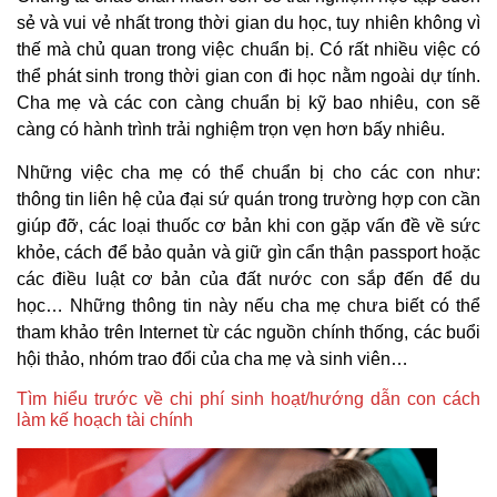
sẻ và vui vẻ nhất trong thời gian du học, tuy nhiên không vì
thế mà chủ quan trong việc chuẩn bị. Có rất nhiều việc có
thể phát sinh trong thời gian con đi học nằm ngoài dự tính.
Cha mẹ và các con càng chuẩn bị kỹ bao nhiêu, con sẽ
càng có hành trình trải nghiệm trọn vẹn hơn bấy nhiêu.
Những việc cha mẹ có thể chuẩn bị cho các con như:
thông tin liên hệ của đại sứ quán trong trường hợp con cần
giúp đỡ, các loại thuốc cơ bản khi con gặp vấn đề về sức
khỏe, cách để bảo quản và giữ gìn cẩn thận passport hoặc
các điều luật cơ bản của đất nước con sắp đến để du
học… Những thông tin này nếu cha mẹ chưa biết có thể
tham khảo trên Internet từ các nguồn chính thống, các buổi
hội thảo, nhóm trao đổi của cha mẹ và sinh viên…
Tìm hiểu trước về chi phí sinh hoạt/hướng dẫn con cách
làm kế hoạch tài chính