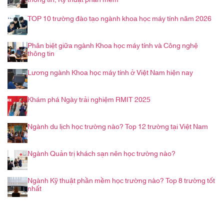
TOP 10 trường đào tạo ngành khoa học máy tính năm 2026
Phân biệt giữa ngành Khoa học máy tính và Công nghệ
thông tin
Lương ngành Khoa học máy tính ở Việt Nam hiện nay
Khám phá Ngày trải nghiệm RMIT 2025
Ngành du lịch học trường nào? Top 12 trường tại Việt Nam
Ngành Quản trị khách sạn nên học trường nào?
Ngành Kỹ thuật phần mềm học trường nào? Top 8 trường tốt
nhất