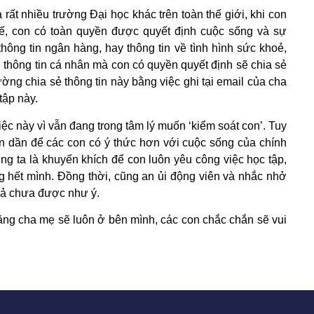
 rất nhiều trường Đại học khác trên toàn thế giới, khi con
thế, con có toàn quyền được quyết định cuộc sống và sự
ông tin ngân hàng, hay thông tin về tình hình sức khoẻ,
 thông tin cá nhân mà con có quyền quyết định sẽ chia sẻ
ờng chia sẻ thông tin này bằng việc ghi tại email của cha
tập này.
c này vì vẫn đang trong tâm lý muốn ‘kiểm soát con’. Tuy
ần dần để các con có ý thức hơn với cuộc sống của chính
 ta là khuyến khích để con luôn yêu công việc học tập,
g hết mình. Đồng thời, cũng an ủi động viên và nhắc nhở
quả chưa được như ý.
t rằng cha mẹ sẽ luôn ở bên mình, các con chắc chắn sẽ vui