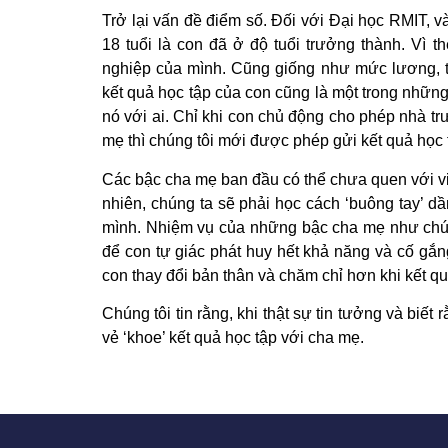
Trở lại vấn đề điểm số. Đối với Đại học RMIT, và
18 tuổi là con đã ở độ tuổi trưởng thành. Vì 
nghiệp của mình. Cũng giống như mức lương, th
kết quả học tập của con cũng là một trong những
nó với ai. Chỉ khi con chủ động cho phép nhà trư
mẹ thì chúng tôi mới được phép gửi kết quả học 
Các bậc cha mẹ ban đầu có thể chưa quen với việ
nhiên, chúng ta sẽ phải học cách ‘buông tay’ d
mình. Nhiệm vụ của những bậc cha mẹ như chúng
để con tự giác phát huy hết khả năng và cố gắn
con thay đổi bản thân và chăm chỉ hơn khi kết 
Chúng tôi tin rằng, khi thật sự tin tưởng và biế
vẻ ‘khoe’ kết quả học tập với cha mẹ.