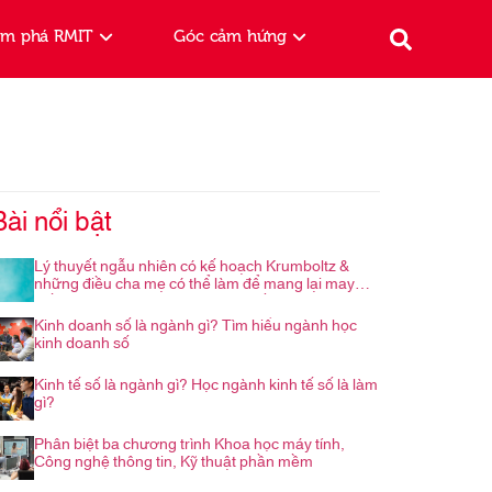
ám phá RMIT
Góc cảm hứng
Bài nổi bật
Lý thuyết ngẫu nhiên có kế hoạch Krumboltz &
những điều cha mẹ có thể làm để mang lại may
mắn cho con trong hành trình nghề nghiệp
Kinh doanh số là ngành gì? Tìm hiểu ngành học
kinh doanh số
Kinh tế số là ngành gì? Học ngành kinh tế số là làm
gì?
Phân biệt ba chương trình Khoa học máy tính,
Công nghệ thông tin, Kỹ thuật phần mềm