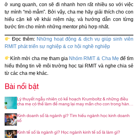
ở xung quanh, con sẽ đi nhanh hơn rất nhiều so với việc
tự mình “mò mẫm”. Bởi vậy, cha mẹ hãy giải thích cho con
hiểu cặn kẽ về khái niệm này, và hướng dẫn con từng
bước tìm cho mình những mentor phù hợp nhất.
Đọc thêm:
Những hoạt động & dịch vụ giúp sinh viên
RMIT phát triển sự nghiệp & cơ hội nghề nghiệp
Kính mời cha mẹ tham gia
Nhóm RMIT & Cha Mẹ
để tìm
hiểu thông tin về môi trường học tại RMIT và nghe chia sẻ
từ các cha mẹ khác.
Bài nổi bật
Lý thuyết ngẫu nhiên có kế hoạch Krumboltz & những điều
cha mẹ có thể làm để mang lại may mắn cho con trong hành
trình nghề nghiệp
Kinh doanh số là ngành gì? Tìm hiểu ngành học kinh doanh
số
Kinh tế số là ngành gì? Học ngành kinh tế số là làm gì?