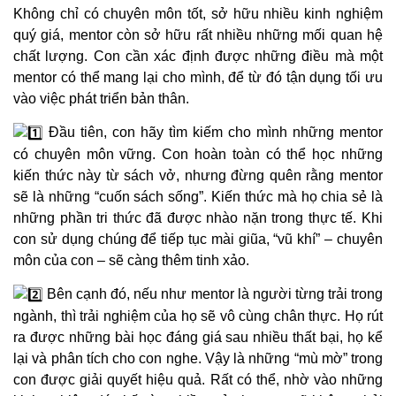
Không chỉ có chuyên môn tốt, sở hữu nhiều kinh nghiệm
quý giá, mentor còn sở hữu rất nhiều những mối quan hệ
chất lượng. Con cần xác định được những điều mà một
mentor có thể mang lại cho mình, để từ đó tận dụng tối ưu
vào việc phát triển bản thân.
Đầu tiên, con hãy tìm kiếm cho mình những mentor
có chuyên môn vững. Con hoàn toàn có thể học những
kiến thức này từ sách vở, nhưng đừng quên rằng mentor
sẽ là những “cuốn sách sống”. Kiến thức mà họ chia sẻ là
những phần tri thức đã được nhào nặn trong thực tế. Khi
con sử dụng chúng để tiếp tục mài giũa, “vũ khí” – chuyên
môn của con – sẽ càng thêm tinh xảo.
Bên cạnh đó, nếu như mentor là người từng trải trong
ngành, thì trải nghiệm của họ sẽ vô cùng chân thực. Họ rút
ra được những bài học đáng giá sau nhiều thất bại, họ kể
lại và phân tích cho con nghe. Vậy là những “mù mờ” trong
con được giải quyết hiệu quả. Rất có thể, nhờ vào những