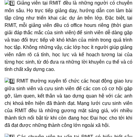
Giảng viên tại RMIT đều là những người có chuyên
môn sâu. Họ trực tiếp giảng dạy, hướng dẫn con làm bài
tập cũng như triển khai các dự án trên lớp. Đặc biệt, tại
RMIT, mỗi giảng viên đều có office hours riêng (thời gian
giải đáp thắc mắc của sinh viên) để sinh viên dễ dàng gặp
và trao đổi trực tiếp về khó khăn của mình trong quá trình
học tập. Không những vậy, các lớp học ít người giúp giảng
viên nắm rõ cá tính, học lực và kế hoạch tương lai của
từng học sinh, từ đó đưa ra những lời khuyên cụ thể và có
tính chất xây dựng cao.
RMIT thường xuyên tổ chức các hoạt động giao lưu
giữa sinh viên và cựu sinh viên để các con có cơ hội gặp
gỡ, làm quen, kết thân và tạo dựng quan hệ với các anh
chị khoá trên hiện đã thành đạt. Mạng lưới cựu sinh viên
của RMIT đều là những gương mặt sáng giá, với nhiều
thành tích nổi bật từ khi còn đang học Đại học cho tới khi
đã đạt được những thành công lớn ngoài xã hội.
Các chuyên viên tư vấn tại RMIT có hiểu biết sâu