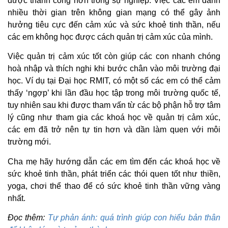
được thành công hơn trong sự nghiệp. Việc các em dành
nhiều thời gian trên không gian mạng có thể gây ảnh
hưởng tiêu cực đến cảm xúc và sức khoẻ tinh thần, nếu
các em không học được cách quản trị cảm xúc của mình.
Việc quản trị cảm xúc tốt còn giúp các con nhanh chóng
hoà nhập và thích nghi khi bước chân vào môi trường đại
học. Ví dụ tại Đại học RMIT, có một số các em có thể cảm
thấy ‘ngợp’ khi lần đầu học tập trong môi trường quốc tế,
tuy nhiên sau khi được tham vấn từ các bộ phận hỗ trợ tâm
lý cũng như tham gia các khoá học về quản trị cảm xúc,
các em đã trở nên tự tin hơn và dần làm quen với môi
trường mới.
Cha mẹ hãy hướng dẫn các em tìm đến các khoá học về
sức khoẻ tinh thần, phát triển các thói quen tốt như thiền,
yoga, chơi thể thao để có sức khoẻ tinh thần vững vàng
nhất.
Đọc thêm:
Tự phản ánh: quá trình giúp con hiểu bản thân