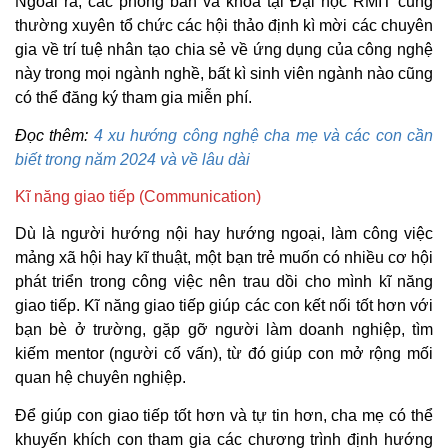
Ngoài ra, các phòng ban và khoa tại Đại học RMIT cũng
thường xuyên tổ chức các hội thảo định kì mời các chuyên
gia về trí tuệ nhân tạo chia sẻ về ứng dụng của công nghệ
này trong mọi ngành nghề, bất kì sinh viên ngành nào cũng
có thể đăng ký tham gia miễn phí.
Đọc thêm:
4 xu hướng công nghệ cha mẹ và các con cần
biết trong năm 2024 và về lâu dài
Kĩ năng giao tiếp (Communication)
Dù là người hướng nội hay hướng ngoại, làm công việc
mảng xã hội hay kĩ thuật, một bạn trẻ muốn có nhiều cơ hội
phát triển trong công việc nên trau dồi cho mình kĩ năng
giao tiếp. Kĩ năng giao tiếp giúp các con kết nối tốt hơn với
bạn bè ở trường, gặp gỡ người làm doanh nghiệp, tìm
kiếm mentor (người cố vấn), từ đó giúp con mở rộng mối
quan hệ chuyên nghiệp.
Để giúp con giao tiếp tốt hơn và tự tin hơn, cha mẹ có thể
khuyến khích con tham gia các chương trình định hướng