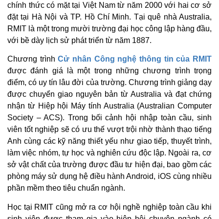
chính thức có mặt tại Việt Nam từ năm 2000 với hai cơ sở
đặt tại Hà Nội và TP. Hồ Chí Minh. Tại quê nhà Australia,
RMIT là một trong mười trường đại học công lập hàng đầu,
với bề dày lịch sử phát triển từ năm 1887.
Chương trình
Cử nhân Công nghệ thông tin của RMIT
được đánh giá là một trong những chương trình trọng
điểm, có uy tín lâu đời của trường. Chương trình giảng dạy
được chuyển giao nguyên bản từ Australia và đạt chứng
nhận từ Hiệp hội Máy tính Australia (Australian Computer
Society – ACS). Trong bối cảnh hội nhập toàn cầu, sinh
viên tốt nghiệp sẽ có ưu thế vượt trội nhờ thành thạo tiếng
Anh cùng các kỹ năng thiết yếu như giao tiếp, thuyết trình,
làm việc nhóm, tự học và nghiên cứu độc lập. Ngoài ra, cơ
sở vật chất của trường được đầu tư hiện đại, bao gồm các
phòng máy sử dụng hệ điều hành Android, iOS cùng nhiều
phần mềm theo tiêu chuẩn ngành.
Học tại RMIT cũng mở ra cơ hội nghề nghiệp toàn cầu khi
sinh viên được tham gia vào hiệp hội chuyên ngành có