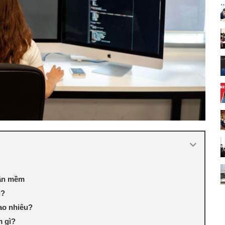
hần mềm
ì?
ao nhiêu?
m gì?