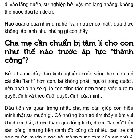
đi vào lãng quên, sự nghiệp bởi vậy mà làng nhàng, không
thể ngóc đầu lên được.
Hào quang của những nghề “vạn người có một”, quả thực
không lấp lánh như những gì con thấy.
Cha mẹ cần chuẩn bị tâm lí cho con
như thế nào trước áp lực “thành
công”?
Bởi cha mẹ dày dặn kinh nghiệm cuộc sống hơn con, có
cái đầu “lạnh” hơn con, lại không phải “người trong cuộc”,
nên nhất định sẽ giúp con “tỉnh táo” hơn trong việc đưa ra
quyết định và theo đuổi quyết định của mình.
Đầu tiên và quan trọng nhất, cha mẹ cần giúp con hiểu
mình thật sự muốn gì. Có những bạn trẻ tìm thấy niềm vui
khi được hát, được tham gia đóng kịch, được “lăn xả” trên
sân bóng; nhưng bên cạnh đó cũng có nhiều bạn trẻ chỉ
đơn thuần muốn được trở thành trung tâm của sự chú ý,