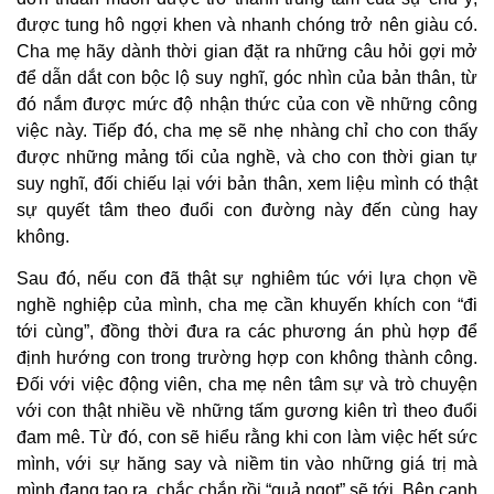
được tung hô ngợi khen và nhanh chóng trở nên giàu có.
Cha mẹ hãy dành thời gian đặt ra những câu hỏi gợi mở
để dẫn dắt con bộc lộ suy nghĩ, góc nhìn của bản thân, từ
đó nắm được mức độ nhận thức của con về những công
việc này. Tiếp đó, cha mẹ sẽ nhẹ nhàng chỉ cho con thấy
được những mảng tối của nghề, và cho con thời gian tự
suy nghĩ, đối chiếu lại với bản thân, xem liệu mình có thật
sự quyết tâm theo đuổi con đường này đến cùng hay
không.
Sau đó, nếu con đã thật sự nghiêm túc với lựa chọn về
nghề nghiệp của mình, cha mẹ cần khuyến khích con “đi
tới cùng”, đồng thời đưa ra các phương án phù hợp để
định hướng con trong trường hợp con không thành công.
Đối với việc động viên, cha mẹ nên tâm sự và trò chuyện
với con thật nhiều về những tấm gương kiên trì theo đuổi
đam mê. Từ đó, con sẽ hiểu rằng khi con làm việc hết sức
mình, với sự hăng say và niềm tin vào những giá trị mà
mình đang tạo ra, chắc chắn rồi “quả ngọt” sẽ tới. Bên cạnh