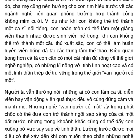
đó, cha mẹ cũng nên hướng cho con tìm hiểu trước về các
ngành nghề liên quan phòng trường hợp thành công
không mỉm cười. Ví dụ như khi con không thể trở thành
một ca sĩ nổi tiếng, con hoàn toàn có thể làm một giảng
viên thanh nhạc được sinh viên nể trọng; khi con không
thể trở thành một cầu thủ xuất sắc, con có thể làm huấn
luyện viên bóng đá tại các trung tâm thể thao. Điều quan
trọng hơn cả là con cần có một cái nhìn đủ rộng về thế giới
nghề nghiệp, có những kĩ năng với tính linh hoạt cao và có
một tinh thần thép để trụ vững trong thế giới “vạn người có
một”.
Người ta vẫn thường nói, những ai có con làm ca sĩ, diễn
viên hay vận động viên quả thực đều vô cùng dũng cảm và
mạnh mẽ. Những nghề “vạn người có một” ấy trong phút
chốc có thể đưa con trở thành ngôi sao sáng của cả một
đất nước, nhưng trong khoảnh khắc cũng có thể đẩy con
xuống bờ vực suy sụp về tinh thần. Lường trước được mọi
điều có thể xảy đến khi con muốn theo chân những nghề