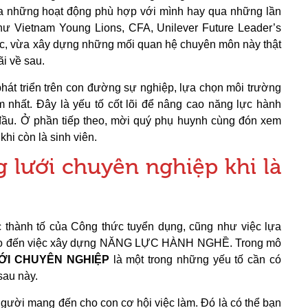
qua những hoạt động phù hợp với mình hay qua những lần
như Vietnam Young Lions, CFA, Unilever Future Leader’s
, vừa xây dựng những mối quan hệ chuyên môn này thật
ãi về sau.
hát triển trên con đường sự nghiệp, lựa chọn môi trường
 nhất. Đây là yếu tố cốt lõi để nâng cao năng lực hành
đầu. Ở phần tiếp theo, mời quý phụ huynh cùng đón xem
i còn là sinh viên.
 lưới chuyên nghiệp khi là
c thành tố của Công thức tuyển dụng, cũng như việc lựa
nào đến việc xây dựng NĂNG LỰC HÀNH NGHỀ. Trong mô
ỚI CHUYÊN NGHIỆP
là một trong những yếu tố cần có
sau này.
gười mang đến cho con cơ hội việc làm. Đó là có thể bạn