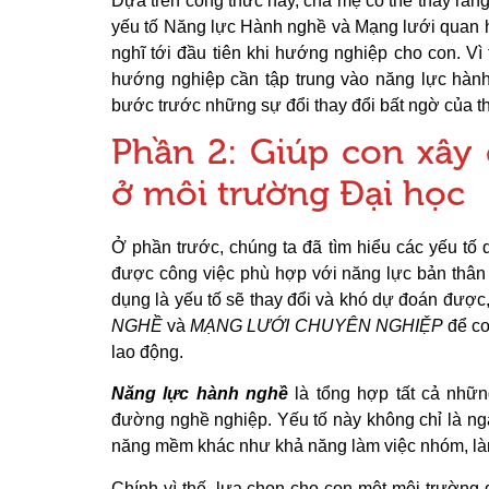
Dựa trên công thức này, cha mẹ có thể thấy rằng
yếu tố Năng lực Hành nghề và Mạng lưới quan hệ
nghĩ tới đầu tiên khi hướng nghiệp cho con. Vì 
hướng nghiệp cần tập trung vào năng lực hàn
bước trước những sự đổi thay đổi bất ngờ của th
Phần 2: Giúp con xây
ở môi trường Đại học
Ở phần trước, chúng ta đã tìm hiểu các yếu tố 
được công việc phù hợp với năng lực bản thân 
dụng là yếu tố sẽ thay đổi và khó dự đoán được
NGHỀ
và
MẠNG LƯỚI CHUYÊN NGHIỆP
để co
lao động.
Năng lực hành nghề
là tổng hợp tất cả nhữn
đường nghề nghiệp. Yếu tố này không chỉ là ng
năng mềm khác như khả năng làm việc nhóm, làm v
Chính vì thế, lựa chọn cho con một môi trường đạ