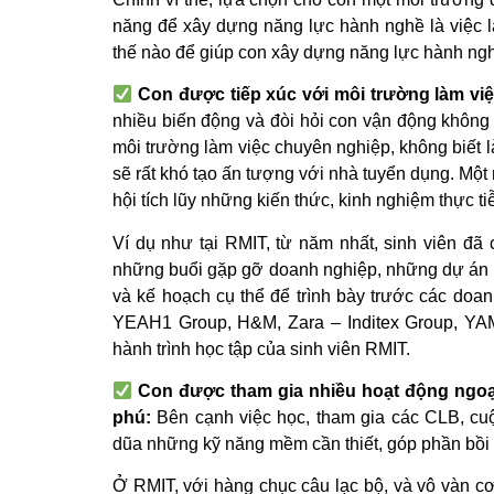
năng để xây dựng năng lực hành nghề là việc l
thế nào để giúp con xây dựng năng lực hành ng
Con được tiếp xúc với môi trường làm vi
nhiều biến động và đòi hỏi con vận động không
môi trường làm việc chuyên nghiệp, không biết l
sẽ rất khó tạo ấn tượng với nhà tuyển dụng. Một m
hội tích lũy những kiến thức, kinh nghiệm thực ti
Ví dụ như tại RMIT, từ năm nhất, sinh viên đã 
những buổi gặp gỡ doanh nghiệp, những dự án m
và kế hoạch cụ thể để trình bày trước các doa
YEAH1 Group, H&M, Zara – Inditex Group, Y
hành trình học tập của sinh viên RMIT.
Con được tham gia nhiều hoạt động ngoạ
phú:
Bên cạnh việc học, tham gia các CLB, cuộc
dũa những kỹ năng mềm cần thiết, góp phần bồi
Ở RMIT, với hàng chục câu lạc bộ, và vô vàn cơ 