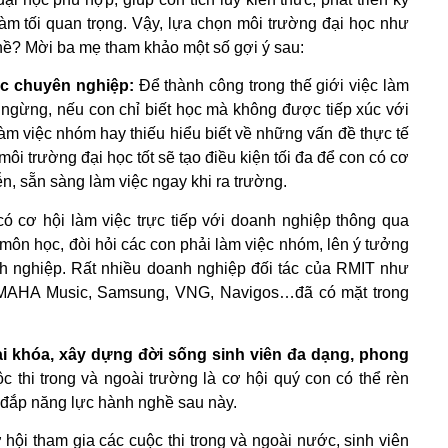
àm tối quan trọng. Vậy, lựa chọn môi trường đại học như
hề? Mời ba mẹ tham khảo một số gợi ý sau:
ệc chuyên nghiệp:
Để thành công trong thế giới việc làm
 ngừng, nếu con chỉ biết học mà không được tiếp xúc với
àm việc nhóm hay thiếu hiểu biết về những vấn đề thực tế
ôi trường đại học tốt sẽ tạo điều kiện tối đa để con có cơ
ễn, sẵn sàng làm việc ngay khi ra trường.
có cơ hội làm việc trực tiếp với doanh nghiệp thông qua
ôn học, đòi hỏi các con phải làm việc nhóm, lên ý tưởng
nh nghiệp. Rất nhiều doanh nghiệp đối tác của RMIT như
AMAHA Music, Samsung, VNG, Navigos…đã có mặt trong
i khóa, xây dựng đời sống sinh viên đa dạng, phong
 thi trong và ngoài trường là cơ hội quý con có thể rèn
 đắp năng lực hành nghề sau này.
hội tham gia các cuộc thi trong và ngoài nước, sinh viên