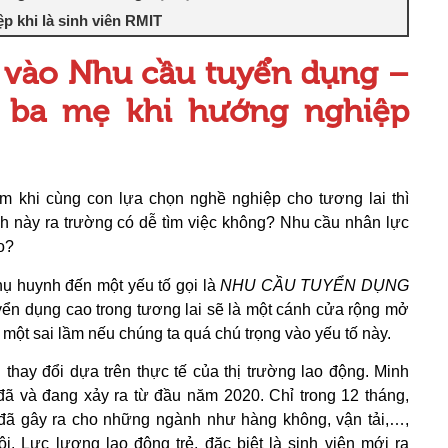
 khi là sinh viên RMIT
 vào Nhu cầu tuyển dụng –
a ba mẹ khi hướng nghiệp
m khi cùng con lựa chọn nghề nghiệp cho tương lai thì
nh này ra trường có dễ tìm việc không? Nhu cầu nhân lực
o?
hụ huynh đến một yếu tố gọi là
NHU CẦU TUYỂN DỤNG
yển dụng cao trong tương lai sẽ là một cánh cửa rộng mở
 một sai lầm nếu chúng ta quá chú trọng vào yếu tố này.
 thay đổi dựa trên thực tế của thị trường lao động. Minh
đã và đang xảy ra từ đầu năm 2020. Chỉ trong 12 tháng,
 đã gây ra cho những ngành như hàng không, vận tải,…,
. Lực lượng lao động trẻ, đặc biệt là sinh viên mới ra