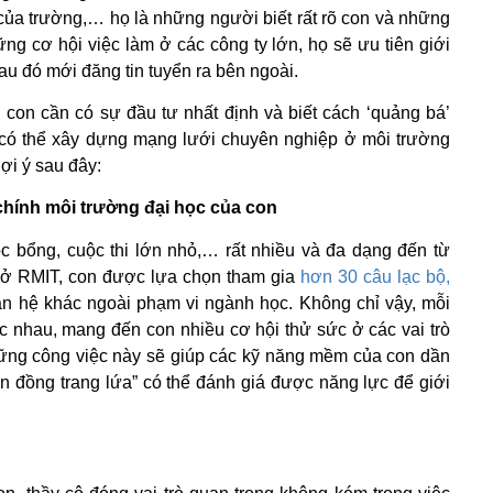
 của trường,… họ là những người biết rất rõ con và những
ng cơ hội việc làm ở các công ty lớn, họ sẽ ưu tiên giới
au đó mới đăng tin tuyển ra bên ngoài.
 con cần có sự đầu tư nhất định và biết cách ‘quảng bá’
 có thể xây dựng mạng lưới chuyên nghiệp ở môi trường
ợi ý sau đây:
chính môi trường đại học của con
ọc bổng, cuộc thi lớn nhỏ,… rất nhiều và đa dạng đến từ
ư ở RMIT, con được lựa chọn tham gia
hơn 30 câu lạc bộ,
n hệ khác ngoài phạm vi ngành học. Không chỉ vậy, mỗi
c nhau, mang đến con nhiều cơ hội thử sức ở các vai trò
hững công việc này sẽ giúp các kỹ năng mềm của con dần
n đồng trang lứa” có thể đánh giá được năng lực để giới