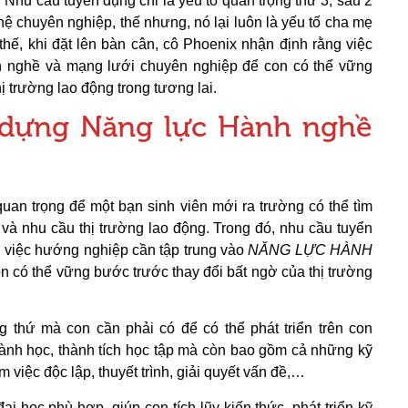
 Nhu cầu tuyển dụng chỉ là yếu tố quan trọng thứ 3, sau 2
 chuyên nghiệp, thế nhưng, nó lại luôn là yếu tố cha mẹ
thế, khi đặt lên bàn cân, cô Phoenix nhận định rằng việc
h nghề và mạng lưới chuyên nghiệp để con có thể vững
ị trường lao động trong tương lai.
 dựng Năng lực Hành nghề
quan trọng để một bạn sinh viên mới ra trường có thể tìm
và nhu cầu thị trường lao động. Trong đó, nhu cầu tuyển
, việc hướng nghiệp cần tập trung vào
NĂNG LỰC HÀNH
n có thể vững bước trước thay đổi bất ngờ của thị trường
g thứ mà con cần phải có để có thể phát triển trên con
ành học, thành tích học tập mà còn bao gồm cả những kỹ
iệc độc lập, thuyết trình, giải quyết vấn đề,…
i học phù hợp, giúp con tích lũy kiến thức, phát triển kỹ