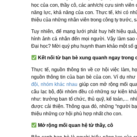
học của con, thầy cô, các anh/chị cựu sinh viên
năng lực, khả năng của con. Thực tế, khi có nhữ
thiệu của những nhân viên trong công ty trước, s
Tuy nhiên, để mạng lưới phát huy hết hiệu quả,
hình ảnh cá nhân đến mọi người. Vậy làm sao
Đại học? Mời quý phụ huynh tham khảo một số g
Kết nối từ bạn bè xung quanh ngay trong 
Thực tế, nguồn thông tin về cơ hội việc làm, h
nguồn thông tin của bạn bè của con. Ví dụ nh
đội, nhóm khác nhau
giúp con mở rộng mối qua
câu lạc bộ, đội nhóm đều có những sự kiện khá
như: trưởng ban tổ chức, thủ quỹ, kế toán,… n
được cải thiện. Thông qua đó, những “người bạ
thiệu những cơ hội phù hợp nhất cho con.
Mở rộng mối quan hệ từ thầy, cô