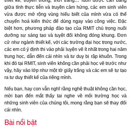
thiết kế, truyền thông, thời trang… luôn được cân bằng
giữa tính thực tiễn và truyền cảm hứng, các em sinh viên
vừa được mở rộng vùng hiểu biết của mình vừa có thể
chuyển hoá kiến thức để dùng ngay vào công việc. Đặc
biệt hơn, phương pháp đào tạo của RMIT chú trọng nuôi
dưỡng sự sáng tạo và tuyệt đối không đóng khung. Đơn
cử như ngành thiết kế, với các trường đại học trong nước,
các em có ý định thi vào phải luyện vẽ ít nhất trong hai năm
trung học, dẫn đến cái nhìn và tư duy bị rập khuôn. Trong
khi đó tại RMIT, sinh viên không cần phải học vẽ trước như
vậy, hãy vào lớp như một tờ giấy trắng và các em sẽ tự tạo
ra tư duy thiết kế của riêng mình.
Nếu bạn, hay con vẫn nghĩ rằng nghệ thuật không cần học,
mời bạn đến mắt thấy tai nghe về môi trường học và
những sinh viên của chúng tôi, mong rằng bạn sẽ thay đổi
cái nhìn.
Bài nổi bật