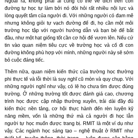
Ngoài ra, không phải ai cũng có thể về đích trên con
đường tự học tự làm bởi nó đòi hỏi rất nhiều nội lực và
lòng quyết tâm của người đi. Với những người có đam mê
nhưng không giỏi tự vạch đường để đi, họ cần một môi
trường học tập với người hướng dẫn và bạn bè để bắt
đầu, như một hạt giống tốt cần cơ hội để vươn lên. Nếu cứ
tin vào quan niệm tiêu cực về trường học và cố đi con
đường không phù hợp với mình, những người này sẽ sớm
bỏ cuộc đáng tiếc.
Thêm nữa, quan niệm kiến thức của trường học thường
phi thực tế và lỗi thời là suy nghĩ cũ mòn và quy chụp. Với
những người nghĩ như vậy, có lẽ họ chưa tìm được đúng
trường. Ở những trường tốt được đánh giá cao, chương
trình học được cập nhập thường xuyên, trải dài đầy đủ
kiến thức nền tảng, cơ hội thực hành đến rèn luyện kỹ
năng mềm, vốn là những thứ mà cả người đi học lẫn
người tự học muốn được trang bị. RMIT là một ví dụ như
vậy. Các ngành học sáng tạo – nghệ thuật ở RMIT như