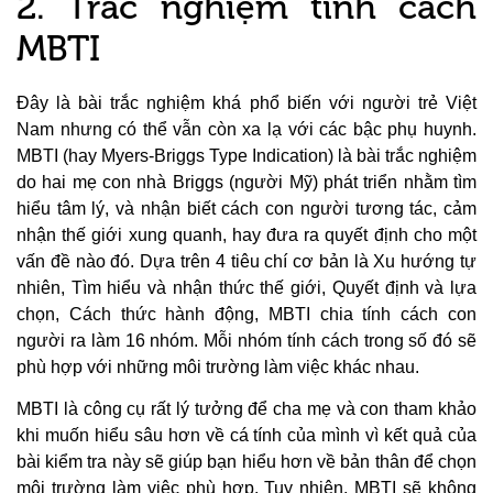
2. Trắc nghiệm tính cách
MBTI
Đây là bài trắc nghiệm khá phổ biến với người trẻ Việt
Nam nhưng có thể vẫn còn xa lạ với các bậc phụ huynh.
MBTI (hay Myers-Briggs Type Indication) là bài trắc nghiệm
do hai mẹ con nhà Briggs (người Mỹ) phát triển nhằm tìm
hiểu tâm lý, và nhận biết cách con người tương tác, cảm
nhận thế giới xung quanh, hay đưa ra quyết định cho một
vấn đề nào đó. Dựa trên 4 tiêu chí cơ bản là Xu hướng tự
nhiên, Tìm hiểu và nhận thức thế giới, Quyết định và lựa
chọn, Cách thức hành động, MBTI chia tính cách con
người ra làm 16 nhóm. Mỗi nhóm tính cách trong số đó sẽ
phù hợp với những môi trường làm việc khác nhau.
MBTI là công cụ rất lý tưởng để cha mẹ và con tham khảo
khi muốn hiểu sâu hơn về cá tính của mình vì kết quả của
bài kiểm tra này sẽ giúp bạn hiểu hơn về bản thân để chọn
môi trường làm việc phù hợp. Tuy nhiên, MBTI sẽ không