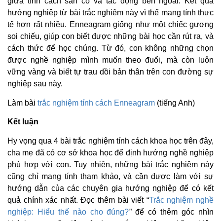
giữa tính cách sẵn có và tác động bên ngoài. Kết quả
hướng nghiệp từ bài trắc nghiệm này vì thế mang tính thực
tế hơn rất nhiều. Enneagram giống như một chiếc gương
soi chiếu, giúp con biết được những bài học cần rút ra, và
cách thức để học chúng. Từ đó, con không những chọn
được nghề nghiệp mình muốn theo đuổi, mà còn luôn
vững vàng và biết tự trau dồi bản thân trên con đường sự
nghiệp sau này.
Làm bài
trắc nghiệm tính cách Enneagram
(tiếng Anh)
Kết luận
Hy vọng qua 4 bài trắc nghiệm tính cách khoa học trên đây,
cha mẹ đã có cơ sở khoa học để định hướng nghề nghiệp
phù hợp với con. Tuy nhiên, những bài trắc nghiệm này
cũng chỉ mang tính tham khảo, và cần được làm với sự
hướng dẫn của các chuyên gia hướng nghiệp để có kết
quả chính xác nhất. Đọc thêm bài viết “
Trắc nghiệm nghề
nghiệp: Hiểu thế nào cho đúng?
” để có thêm góc nhìn