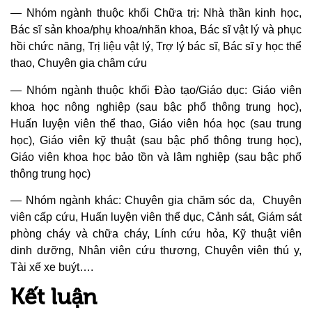
— Nhóm ngành thuộc khối Chữa trị: Nhà thần kinh học,
Bác sĩ sản khoa/phụ khoa/nhãn khoa, Bác sĩ vật lý và phục
hồi chức năng, Trị liệu vật lý, Trợ lý bác sĩ, Bác sĩ y học thể
thao, Chuyên gia châm cứu
— Nhóm ngành thuộc khối Đào tạo/Giáo dục: Giáo viên
khoa học nông nghiệp (sau bậc phổ thông trung học),
Huấn luyện viên thể thao, Giáo viên hóa học (sau trung
học), Giáo viên kỹ thuật (sau bậc phổ thông trung học),
Giáo viên khoa học bảo tồn và lâm nghiệp (sau bậc phổ
thông trung học)
— Nhóm ngành khác: Chuyên gia chăm sóc da, Chuyên
viên cấp cứu, Huấn luyện viên thể dục, Cảnh sát, Giám sát
phòng cháy và chữa cháy, Lính cứu hỏa, Kỹ thuật viên
dinh dưỡng, Nhân viên cứu thương, Chuyên viên thú y,
Tài xế xe buýt….
Kết luận