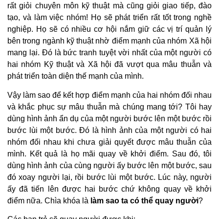
rất giỏi chuyên môn kỹ thuật mà cũng giỏi giao tiếp, đào
tạo, và làm việc nhóm! Họ sẽ phát triển rất tốt trong nghề
nghiệp. Họ sẽ có nhiều cơ hội nắm giữ các vị trí quản lý
bên trong ngành kỹ thuật nhờ điểm mạnh của nhóm Xã hội
mang lại. Đó là bức tranh tuyệt vời nhất của một người có
hai nhóm Kỹ thuật và Xã hội đã vượt qua mâu thuẫn và
phát triển toàn diện thế mạnh của mình.
Vậy làm sao để kết hợp điểm mạnh của hai nhóm đối nhau
và khắc phục sự mâu thuẫn mà chúng mang tới? Tôi hay
dùng hình ảnh ẩn dụ của một người bước lên một bước rồi
bước lùi một bước. Đó là hình ảnh của một người có hai
nhóm đối nhau khi chưa giải quyết được mâu thuẫn của
mình. Kết quả là họ mãi quay về khởi điểm. Sau đó, tôi
dùng hình ảnh của cùng người ấy bước lên một bước, sau
đó xoay người lại, rồi bước lùi một bước. Lúc này, người
ấy đã tiến lên được hai bước chứ không quay về khởi
điểm nữa. Chìa khóa là
làm sao ta có thể quay người
?