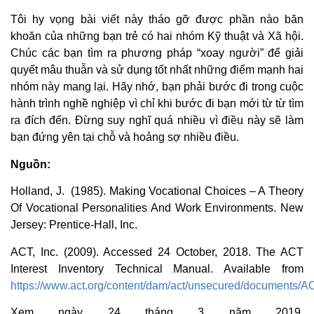
Tôi hy vọng bài viết này tháo gỡ được phần nào băn
khoăn của những bạn trẻ có hai nhóm Kỹ thuật và Xã hội.
Chúc các bạn tìm ra phương pháp “xoay người” để giải
quyết mâu thuẫn và sử dụng tốt nhất những điểm mạnh hai
nhóm này mang lại. Hãy nhớ, bạn phải bước đi trong cuộc
hành trình nghề nghiệp vì chỉ khi bước đi bạn mới từ từ tìm
ra đích đến. Đừng suy nghĩ quá nhiều vì điều này sẽ làm
bạn đứng yên tại chỗ và hoảng sợ nhiều điều.
Nguồn:
Holland, J. (1985). Making Vocational Choices – A Theory
Of Vocational Personalities And Work Environments. New
Jersey: Prentice-Hall, Inc.
ACT, Inc. (2009). Accessed 24 October, 2018. The ACT
Interest Inventory Technical Manual. Available from
https://www.act.org/content/dam/act/unsecured/documents/A
Xem ngày 24 tháng 3 năm 2019,