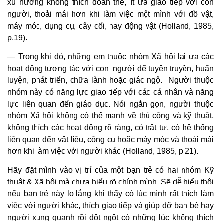
xu hướng không thích đoàn thể, ít ưa giao tiếp với con
người, thoải mái hơn khi làm việc một mình với đồ vật,
máy móc, dụng cụ, cây cối, hay động vật (Holland, 1985,
p.19).
— Trong khi đó, những em thuộc nhóm Xã hội lại ưa các
hoạt động tương tác với con người để tuyên truyền, huấn
luyện, phát triển, chữa lành hoặc giác ngộ. Người thuộc
nhóm này có năng lực giao tiếp với các cá nhân và năng
lực liên quan đến giáo dục. Nói ngắn gọn, người thuộc
nhóm Xã hội không có thế mạnh về thủ công và kỹ thuật,
không thích các hoạt động rõ ràng, có trật tự, có hệ thống
liên quan đến vật liệu, công cụ hoặc máy móc và thoải mái
hơn khi làm việc với người khác (Holland, 1985, p.21).
Hãy đặt mình vào vị trí của một bạn trẻ có hai nhóm Kỹ
thuật & Xã hội mà chưa hiểu rõ chính mình. Sẽ dễ hiểu thôi
nếu bạn trẻ này lo lắng khi thấy có lúc mình rất thích làm
việc với người khác, thích giao tiếp và giúp đỡ bạn bè hay
người xung quanh rồi đột ngột có những lúc không thích